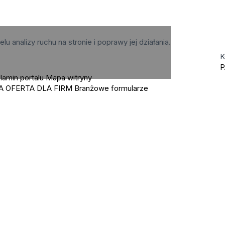
elu analizy ruchu na stronie i poprawy jej działania.
K
P
lamin portalu
Mapa witryny
A OFERTA DLA FIRM
Branżowe formularze