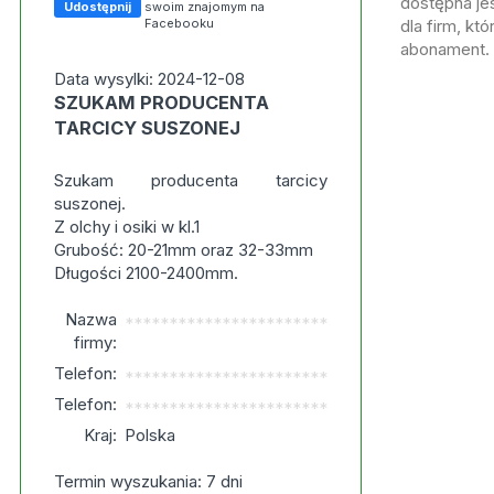
dostępna jes
Udostępnij
swoim znajomym na
Facebooku
dla firm, kt
abonament.
Data wysylki: 2024-12-08
SZUKAM PRODUCENTA
TARCICY SUSZONEJ
Szukam producenta tarcicy
suszonej.
Z olchy i osiki w kl.1
Grubość: 20-21mm oraz 32-33mm
Długości 2100-2400mm.
Nazwa
***********************
firmy:
Telefon:
***********************
Telefon:
***********************
Kraj:
Polska
Termin wyszukania: 7 dni