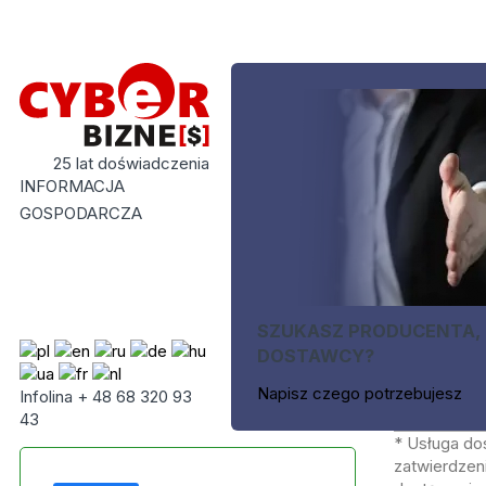
25 lat doświadczenia
INFORMACJA
GOSPODARCZA
SZUKASZ PRODUCENTA,
DOSTAWCY?
Napisz czego potrzebujesz
Infolina + 48 68 320 93
43
* Usługa do
zatwierdzeni