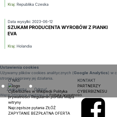
Kraj:
Republika Czeska
Data wysylki: 2023-06-12
SZUKAM PRODUCENTA WYROBÓW Z PIANKI
EVA
Kraj:
Holandia
Ustawienia cookies
Używamy plików cookies analitycznych (
Google Analytics
) w c
stronie i poprawy jej działania.
O NAS
KONTAKT
PARTNERZY
Zaakceptuj
Odrzuć
Cyberbiznes w Wikipedii
Polityka
CYBERBIZNESU
Więcej informacji znajdziesz w
Polityka prywatności
.
prywatności
Regulamin portalu
Mapa
witryny
Najczęstsze pytania
ZŁÓŻ
ZAPYTANIE
BEZPŁATNA OFERTA