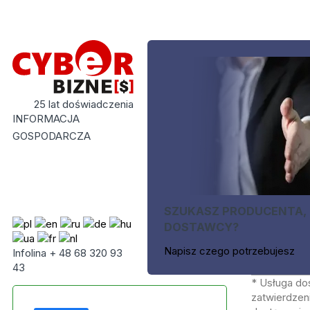
25 lat doświadczenia
INFORMACJA
GOSPODARCZA
SZUKASZ PRODUCENTA,
DOSTAWCY?
Napisz czego potrzebujesz
Infolina + 48 68 320 93
43
* Usługa do
zatwierdzeni