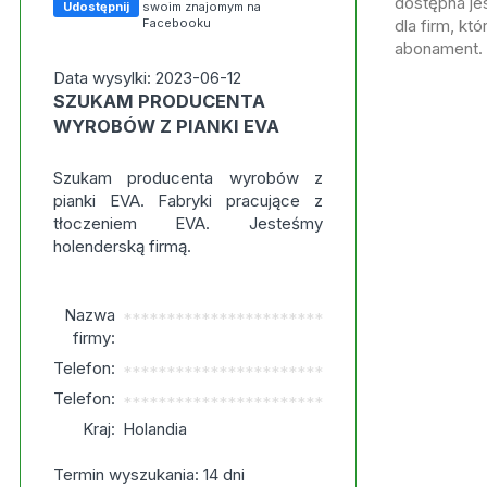
dostępna jes
Udostępnij
swoim znajomym na
Facebooku
dla firm, kt
abonament.
Data wysylki: 2023-06-12
SZUKAM PRODUCENTA
WYROBÓW Z PIANKI EVA
Szukam producenta wyrobów z
pianki EVA. Fabryki pracujące z
tłoczeniem EVA. Jesteśmy
holenderską firmą.
Nazwa
***********************
firmy:
Telefon:
***********************
Telefon:
***********************
Kraj:
Holandia
Termin wyszukania: 14 dni