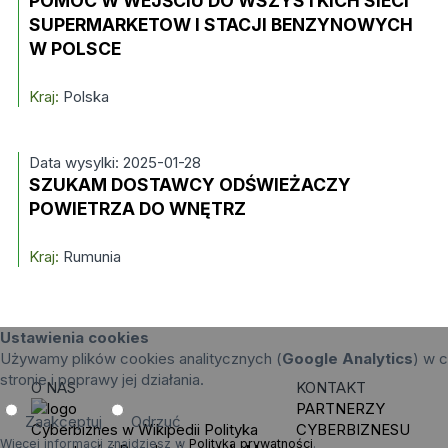
POMOC W WEJŚCIU DO WSZYSTKICH SIECI
SUPERMARKETOW I STACJI BENZYNOWYCH
W POLSCE
Kraj:
Polska
Data wysylki: 2025-01-28
SZUKAM DOSTAWCY ODŚWIEŻACZY
POWIETRZA DO WNĘTRZ
Kraj:
Rumunia
Ustawienia cookies
Używamy plików cookies analitycznych (
Google Analytics
) w c
stronie i poprawy jej działania.
O NAS
KONTAKT
PARTNERZY
Zaakceptuj
Odrzuć
Cyberbiznes w Wikipedii
Polityka
CYBERBIZNESU
Więcej informacji znajdziesz w
Polityka prywatności
.