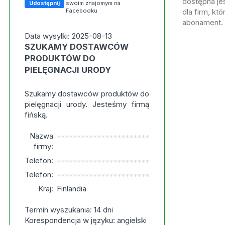
dostępna jes
Udostępnij
swoim znajomym na
Facebooku
dla firm, kt
abonament.
Data wysylki: 2025-08-13
SZUKAMY DOSTAWCÓW
PRODUKTÓW DO
PIELĘGNACJI URODY
Szukamy dostawców produktów do
pielęgnacji urody. Jesteśmy firmą
fińską.
Nazwa
***********************
firmy:
Telefon:
***********************
Telefon:
***********************
Kraj:
Finlandia
Termin wyszukania: 14 dni
Korespondencja w języku: angielski