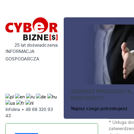
25 lat doświadczenia
INFORMACJA
GOSPODARCZA
SZUKASZ PRODUCENTA,
DOSTAWCY?
Napisz czego potrzebujesz
Infolina + 48 68 320 93
43
* Usługa do
zatwierdzeni