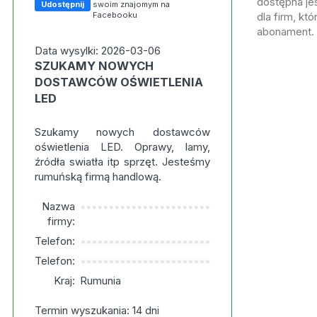
dostępna jes
Udostępnij
swoim znajomym na
Facebooku
dla firm, kt
abonament.
Data wysylki: 2026-03-06
SZUKAMY NOWYCH
DOSTAWCÓW OŚWIETLENIA
LED
Szukamy nowych dostawców
oświetlenia LED. Oprawy, lamy,
źródła swiatła itp sprzęt. Jesteśmy
rumuńską firmą handlową.
Nazwa
***********************
firmy:
Telefon:
***********************
Telefon:
***********************
Kraj:
Rumunia
Termin wyszukania: 14 dni