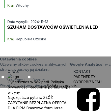
Kraj:
Włochy
Data wysylki: 2024-11-13
SZUKAM DOSTAWCÓW OŚWIETLENIA LED
Kraj:
Republika Czeska
Ustawienia cookies
Używamy plików cookies analitycznych (
Google Analytics
) w c
stronie i poprawy jej działania.
O NAS
KONTAKT
PARTNERZY
Zaakceptuj
Odrzuć
Cyberbiznes w Wikipedii
Polityka
CYBERBIZNESU
Więcej informacji znajdziesz w
Polityka prywatności
.
prywatności
Regulamin portalu
Mapa
witryny
Najczęstsze pytania
ZŁÓŻ
ZAPYTANIE
BEZPŁATNA OFERTA
DLA FIRM
Branżowe formularze