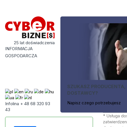
25 lat doświadczenia
INFORMACJA
GOSPODARCZA
SZUKASZ PRODUCENTA,
DOSTAWCY?
Napisz czego potrzebujesz
Infolina + 48 68 320 93
43
* Usługa do
zatwierdzeni