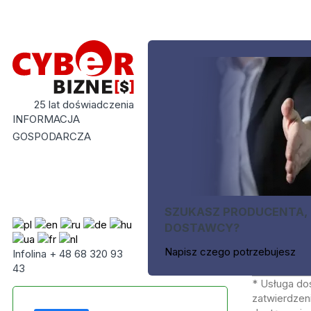
25 lat doświadczenia
INFORMACJA
GOSPODARCZA
SZUKASZ PRODUCENTA,
DOSTAWCY?
Napisz czego potrzebujesz
Infolina + 48 68 320 93
43
* Usługa do
zatwierdzeni