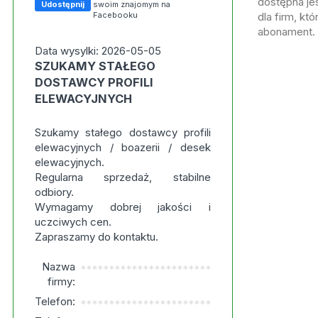
dostępna jes
Udostępnij
swoim znajomym na
Facebooku
dla firm, kt
abonament.
Data wysylki: 2026-05-05
SZUKAMY STAŁEGO
DOSTAWCY PROFILI
ELEWACYJNYCH
Szukamy stałego dostawcy profili
elewacyjnych / boazerii / desek
elewacyjnych.
Regularna sprzedaż, stabilne
odbiory.
Wymagamy dobrej jakości i
uczciwych cen.
Zapraszamy do kontaktu.
Nazwa
***********************
firmy:
Telefon:
***********************