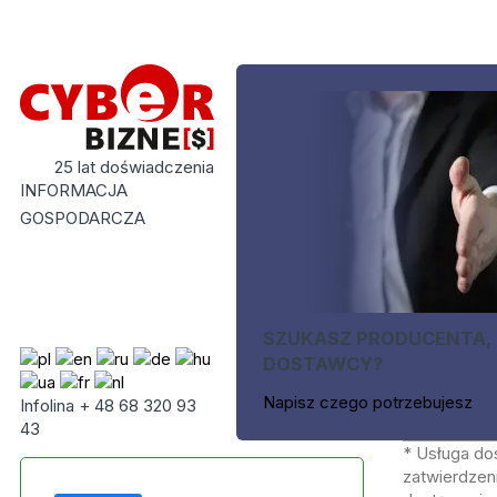
25 lat doświadczenia
INFORMACJA
GOSPODARCZA
SZUKASZ PRODUCENTA,
DOSTAWCY?
Napisz czego potrzebujesz
Infolina + 48 68 320 93
43
* Usługa do
zatwierdzeni