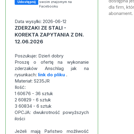
dostępna jes
Udostępnij
swoim znajomym na
Facebooku
dla firm, kt
abonament.
Data wysylki: 2026-06-12
ZDERZAKI ZE STALI -
KOREKTA ZAPYTANIA Z DN.
12.06.2026
Poszukuje: Dzień dobry
Proszę o ofertę na wykonanie
zderzaków Anschlag jak na
rysunkach:
link do pliku
.
Materiał: S235JR
Ilość:
1 60676 - 36 sztuk
2 60829 - 6 sztuk
3 60834 - 6 sztuk
OPCJA: dwukrotność powyższych
ilości
Jeżeli mają Państwo możliwość