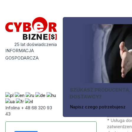
25 lat doświadczenia
INFORMACJA
GOSPODARCZA
SZUKASZ PRODUCENTA,
DOSTAWCY?
Napisz czego potrzebujesz
Infolina + 48 68 320 93
43
* Usługa do
zatwierdzeni