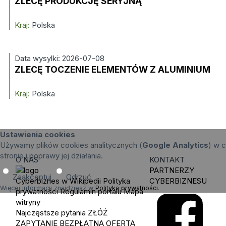
ZLECĘ PRODUKCJĘ SERYJNĄ
Kraj:
Polska
Data wysylki: 2026-07-08
ZLECĘ TOCZENIE ELEMENTÓW Z ALUMINIUM
Kraj:
Polska
Ustawienia cookies
Używamy plików cookies analitycznych (
Google Analytics
) w c
stronie i poprawy jej działania.
O NAS
KONTAKT
PARTNERZY
Zaakceptuj
Odrzuć
Cyberbiznes w Wikipedii
Polityka
CYBERBIZNESU
Więcej informacji znajdziesz w
Polityka prywatności
.
prywatności
Regulamin portalu
Mapa
witryny
Najczęstsze pytania
ZŁÓŻ
ZAPYTANIE
BEZPŁATNA OFERTA