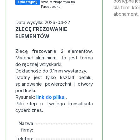
dostępna jes
Udostępnij
swoim znajomym na
Facebooku
dla firm, kt
abonament.
Data wysylki: 2026-04-22
ZLECĘ FREZOWANIE
ELEMENTÓW
Zlecę frezowanie 2 elementów.
Materiał aluminium. To jest forma
do ręcznej wtryskarki.
Dokładność do 0.1mm wystarczy.
Istotny jest tylko kształt detalu,
splanowanie powierzchni i otwory
pod kołki.
Rysunek:
link do pliku
.
Pliki step u Twojego konsultanta
cyberbiznes.
Nazwa
***********************
firmy:
Telefon:
***********************