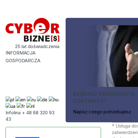
25 lat doświadczenia
INFORMACJA
GOSPODARCZA
SZUKASZ PRODUCENTA,
DOSTAWCY?
Napisz czego potrzebujesz
Infolina + 48 68 320 93
43
* Usługa do
zatwierdzeni