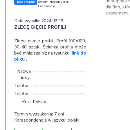
dostępna jes
Udostępnij
swoim znajomym na
Facebooku
dla firm, kt
abonament.
Data wysylki: 2024-12-16
ZLECĘ GIĘCIE PROFILI
Zlecę gięcie profili. Profil 100x100,
30-40 sztuk. Ścianka profila może
być mniejsza niż na rysunku:
link do
pliku
.
Nazwa
***********************
firmy:
Telefon:
***********************
Telefon:
***********************
Kraj:
Polska
Termin wyszukania: 7 dni
Korespondencja w języku: polski