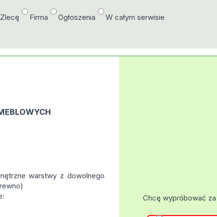
/Zlecę
Firma
Ogłoszenia
W całym serwisie
 MEBLOWYCH
wnętrzne warstwy z dowolnego
drewno)
e:
Chcę wypróbować za