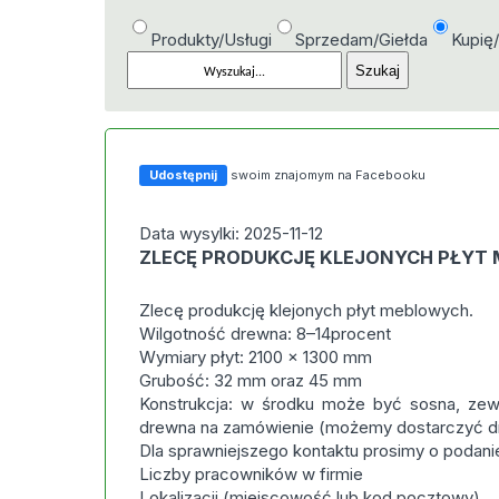
Produkty/Usługi
Sprzedam/Giełda
Kupię
Udostępnij
swoim znajomym na Facebooku
Data wysylki: 2025-11-12
ZLECĘ PRODUKCJĘ KLEJONYCH PŁYT
Zlecę produkcję klejonych płyt meblowych.
Wilgotność drewna: 8–14procent
Wymiary płyt: 2100 × 1300 mm
Grubość: 32 mm oraz 45 mm
Konstrukcja: w środku może być sosna, ze
drewna na zamówienie (możemy dostarczyć 
Dla sprawniejszego kontaktu prosimy o podani
Liczby pracowników w firmie
Lokalizacji (miejscowość lub kod pocztowy)