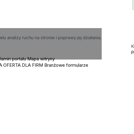
elu analizy ruchu na stronie i poprawy jej działania.
K
P
lamin portalu
Mapa witryny
A OFERTA DLA FIRM
Branżowe formularze