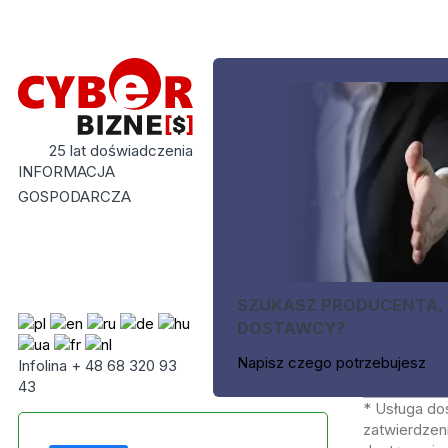
25 lat doświadczenia
INFORMACJA
GOSPODARCZA
SZUKASZ PRODUCENTA,
DOSTAWCY?
Napisz czego potrzebujesz
Infolina + 48 68 320 93
43
* Usługa do
zatwierdzeni