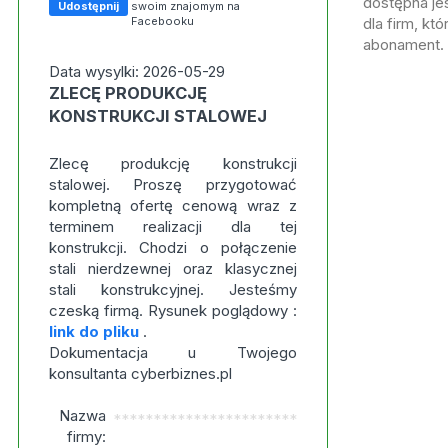
dostępna jes
Udostępnij
swoim znajomym na
Facebooku
dla firm, kt
abonament.
Data wysylki: 2026-05-29
ZLECĘ PRODUKCJĘ
KONSTRUKCJI STALOWEJ
Zlecę produkcję konstrukcji
stalowej. Proszę przygotować
kompletną ofertę cenową wraz z
terminem realizacji dla tej
konstrukcji. Chodzi o połączenie
stali nierdzewnej oraz klasycznej
stali konstrukcyjnej. Jesteśmy
czeską firmą. Rysunek poglądowy :
link do pliku
.
Dokumentacja u Twojego
konsultanta cyberbiznes.pl
Nazwa
***********************
firmy: