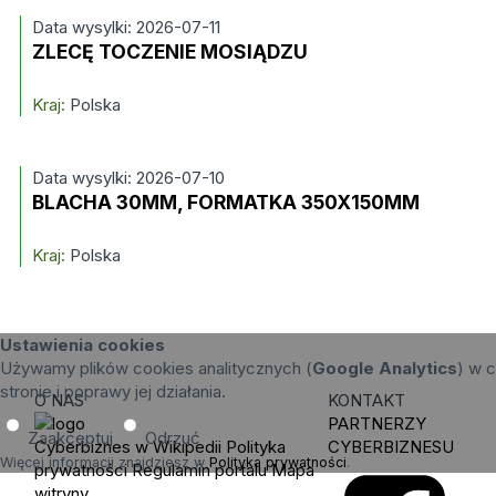
Data wysylki: 2026-07-11
ZLECĘ TOCZENIE MOSIĄDZU
Kraj:
Polska
Data wysylki: 2026-07-10
BLACHA 30MM, FORMATKA 350X150MM
Kraj:
Polska
Ustawienia cookies
Używamy plików cookies analitycznych (
Google Analytics
) w c
stronie i poprawy jej działania.
O NAS
KONTAKT
PARTNERZY
Zaakceptuj
Odrzuć
Cyberbiznes w Wikipedii
Polityka
CYBERBIZNESU
Więcej informacji znajdziesz w
Polityka prywatności
.
prywatności
Regulamin portalu
Mapa
witryny