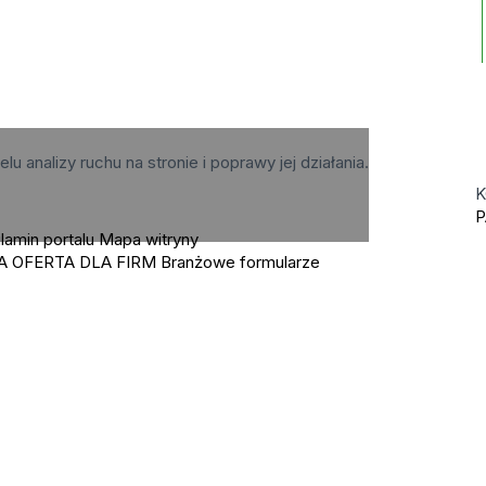
elu analizy ruchu na stronie i poprawy jej działania.
K
P
lamin portalu
Mapa witryny
A OFERTA DLA FIRM
Branżowe formularze