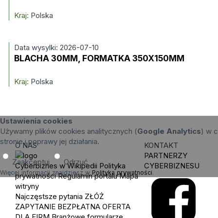
Kraj:
Polska
Data wysylki: 2026-07-10
BLACHA 30MM, FORMATKA 350X150MM
Kraj:
Polska
Ustawienia cookies
Używamy plików cookies analitycznych (
Google Analytics
) w c
stronie i poprawy jej działania.
O NAS
KONTAKT
PARTNERZY
Zaakceptuj
Odrzuć
Cyberbiznes w Wikipedii
Polityka
CYBERBIZNESU
Więcej informacji znajdziesz w
Polityka prywatności
.
prywatności
Regulamin portalu
Mapa
witryny
Najczęstsze pytania
ZŁÓŻ
ZAPYTANIE
BEZPŁATNA OFERTA
DLA FIRM
Branżowe formularze