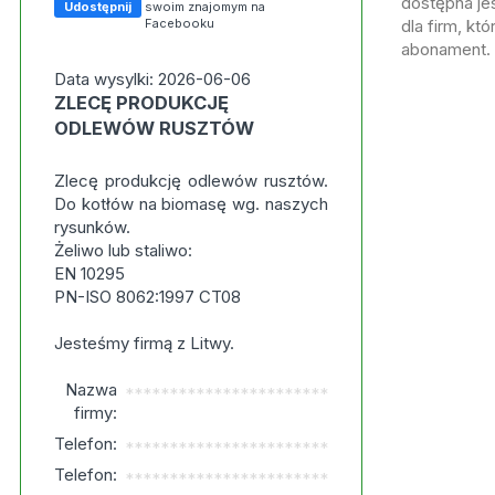
dostępna jes
Udostępnij
swoim znajomym na
Facebooku
dla firm, kt
abonament.
Data wysylki: 2026-06-06
ZLECĘ PRODUKCJĘ
ODLEWÓW RUSZTÓW
Zlecę produkcję odlewów rusztów.
Do kotłów na biomasę wg. naszych
rysunków.
Żeliwo lub staliwo:
EN 10295
PN-ISO 8062:1997 CT08
Jesteśmy firmą z Litwy.
Nazwa
***********************
firmy:
Telefon:
***********************
Telefon:
***********************