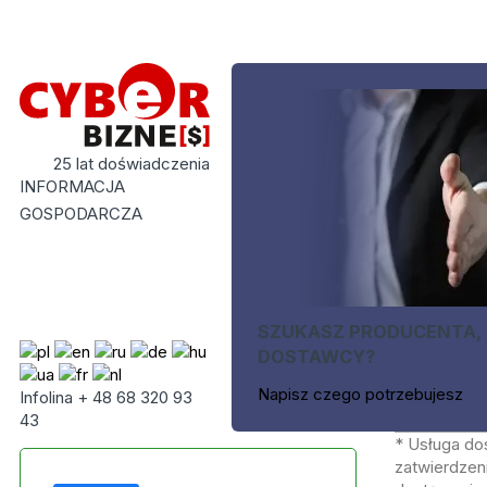
25 lat doświadczenia
INFORMACJA
GOSPODARCZA
SZUKASZ PRODUCENTA,
DOSTAWCY?
Napisz czego potrzebujesz
Infolina + 48 68 320 93
43
* Usługa do
zatwierdzeni