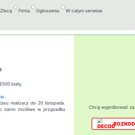
/Zlecę
Firma
Ogłoszenia
W całym serwisie
0
500 biały,
ku
.
su realizacji do 20 listopada.
Chcę wypróbować za
To samo możliwe w przypadku
ROZKOD