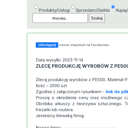
Produkty/Usługi
Sprzedam/Giełda
Kupię
Udostępnij
swoim znajomym na Facebooku
Data wysylki: 2023-11-14
ZLECĘ PRODUKCJĘ WYROBÓW Z PE50
Zlecę produkcję wyrobów z PE500. Materiał PE
Ilość – 2000 szt
Zgodnie z załączonym rysunkiem -
link do pli
Proszę o określenie ceny oraz możliwego cza
Obróbka arkuszy z tworzywa sztucznego. 
frezarki lub routera.
Jesteśmy litewską firmą.
Nazwa firmy: