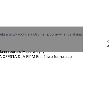
elu analizy ruchu na stronie i poprawy jej działania.
K
P
lamin portalu
Mapa witryny
A OFERTA DLA FIRM
Branżowe formularze