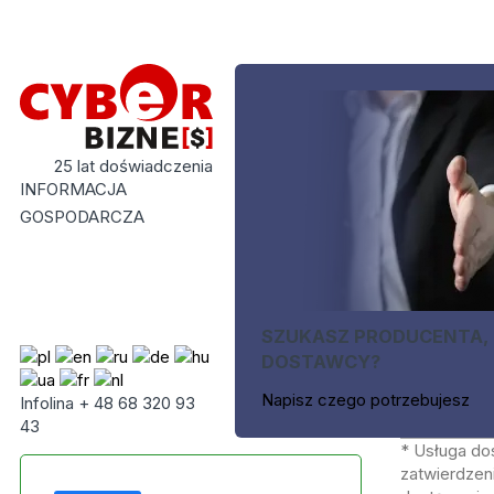
25 lat doświadczenia
INFORMACJA
GOSPODARCZA
SZUKASZ PRODUCENTA,
DOSTAWCY?
Napisz czego potrzebujesz
Infolina + 48 68 320 93
43
* Usługa do
zatwierdzeni