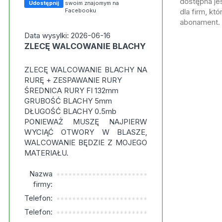
dostępna jes
Udostępnij
swoim znajomym na
Facebooku
dla firm, kt
abonament.
Data wysylki: 2026-06-16
ZLECĘ WALCOWANIE BLACHY
ZLECĘ WALCOWANIE BLACHY NA
RURĘ + ZESPAWANIE RURY
ŚREDNICA RURY FI 132mm
GRUBOŚĆ BLACHY 5mm
DŁUGOŚĆ BLACHY 0.5mb
PONIEWAŻ MUSZĘ NAJPIERW
WYCIĄĆ OTWORY W BLASZE,
WALCOWANIE BĘDZIE Z MOJEGO
MATERIAŁU.
Nazwa
***********************
firmy:
Telefon:
***********************
Telefon:
***********************