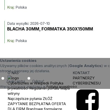
Kraj:
Polska
Data wysylki: 2026-07-10
BLACHA 30MM, FORMATKA 350X150MM
Kraj:
Polska
Ustawienia cookies
Używamy plików cookies analitycznych (
Google Analytics
) w c
stronie i poprawy jej działania.
O NAS
KONTAKT
PARTNERZY
Zaakceptuj
Odrzuć
Cyberbiznes w Wikipedii
Polityka
CYBERBIZNESU
Więcej informacji znajdziesz w
Polityka prywatności
.
prywatności
Regulamin portalu
Mapa
witryny
Najczęstsze pytania
ZŁÓŻ
ZAPYTANIE
BEZPŁATNA OFERTA
DLA FIRM
Branżowe formularze