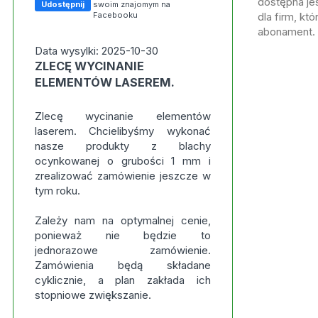
dostępna jes
Udostępnij
swoim znajomym na
Facebooku
dla firm, kt
abonament.
Data wysylki: 2025-10-30
ZLECĘ WYCINANIE
ELEMENTÓW LASEREM.
Zlecę wycinanie elementów
laserem. Chcielibyśmy wykonać
nasze produkty z blachy
ocynkowanej o grubości 1 mm i
zrealizować zamówienie jeszcze w
tym roku.
Zależy nam na optymalnej cenie,
ponieważ nie będzie to
jednorazowe zamówienie.
Zamówienia będą składane
cyklicznie, a plan zakłada ich
stopniowe zwiększanie.