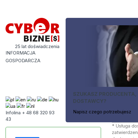
25 lat doświadczenia
INFORMACJA
GOSPODARCZA
SZUKASZ PRODUCENTA,
DOSTAWCY?
Napisz czego potrzebujesz
Infolina + 48 68 320 93
43
* Usługa do
zatwierdzeni