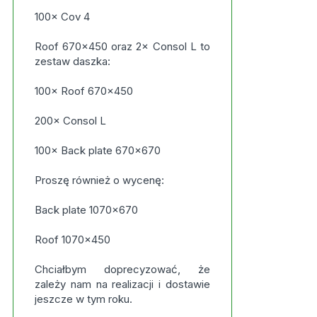
100× Cov 4
Roof 670×450 oraz 2× Consol L to
zestaw daszka:
100× Roof 670×450
200× Consol L
100× Back plate 670×670
Proszę również o wycenę:
Back plate 1070×670
Roof 1070×450
Chciałbym doprecyzować, że
zależy nam na realizacji i dostawie
jeszcze w tym roku.