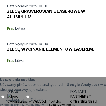
Data wysylki: 2025-10-31
ZLECĘ GRAWEROWANIE LASEROWE W
ALUMINIUM
Kraj:
Łotwa
Data wysylki: 2025-10-30
ZLECĘ WYCINANIE ELEMENTÓW LASEREM.
Kraj:
Litwa
Ustawienia cookies
Używamy plików cookies analitycznych (
Google Analytics
) w c
stronie i poprawy jej działania.
O NAS
KONTAKT
PARTNERZY
Zaakceptuj
Odrzuć
Cyberbiznes w Wikipedii
Polityka
CYBERBIZNESU
Więcej informacji znajdziesz w
Polityka prywatności
.