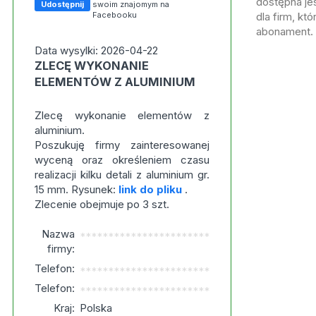
dostępna jes
Udostępnij
swoim znajomym na
Facebooku
dla firm, kt
abonament.
Data wysylki: 2026-04-22
ZLECĘ WYKONANIE
ELEMENTÓW Z ALUMINIUM
Zlecę wykonanie elementów z
aluminium.
Poszukuję firmy zainteresowanej
wyceną oraz określeniem czasu
realizacji kilku detali z aluminium gr.
15 mm. Rysunek:
link do pliku
.
Zlecenie obejmuje po 3 szt.
Nazwa
***********************
firmy:
Telefon:
***********************
Telefon:
***********************
Kraj:
Polska