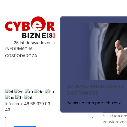
25 lat doświadczenia
INFORMACJA
GOSPODARCZA
SZUKASZ PRODUCENTA,
DOSTAWCY?
Napisz czego potrzebujesz
Infolina + 48 68 320 93
43
* Usługa do
zatwierdzeni