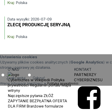
Kraj:
Polska
Data wysylki: 2026-07-09
ZLECĘ PRODUKCJĘ SERYJNĄ
Kraj:
Polska
Ustawienia cookies
Używamy plików cookies analitycznych (
Google Analytics
) w c
stronie i poprawy jej działania.
O NAS
KONTAKT
PARTNERZY
Zaakceptuj
Odrzuć
Cyberbiznes w Wikipedii
Polityka
CYBERBIZNESU
Więcej informacji znajdziesz w
Polityka prywatności
.
prywatności
Regulamin portalu
Mapa
witryny
Najczęstsze pytania
ZŁÓŻ
ZAPYTANIE
BEZPŁATNA OFERTA
DLA FIRM
Branżowe formularze