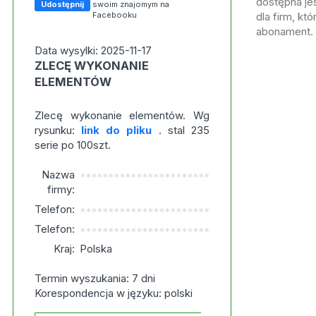
dostępna jes
Udostępnij
swoim znajomym na
Facebooku
dla firm, kt
abonament.
Data wysylki: 2025-11-17
ZLECĘ WYKONANIE
ELEMENTÓW
Zlecę wykonanie elementów. Wg
rysunku:
link do pliku
. stal 235
serie po 100szt.
Nazwa
***********************
firmy:
Telefon:
***********************
Telefon:
***********************
Kraj:
Polska
Termin wyszukania: 7 dni
Korespondencja w języku: polski