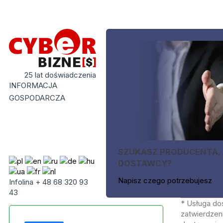
25 lat doświadczenia
INFORMACJA
GOSPODARCZA
SZUKASZ PRODUCENTA,
DOSTAWCY?
Napisz czego potrzebujesz
Infolina + 48 68 320 93
43
* Usługa do
zatwierdzeni