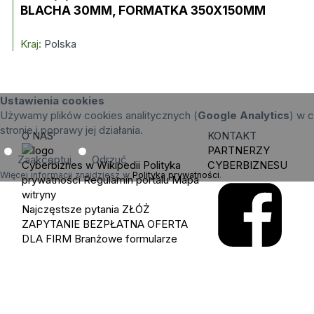
BLACHA 30MM, FORMATKA 350X150MM
Kraj:
Polska
Ustawienia cookies
Używamy plików cookies analitycznych (
Google Analytics
) w c
stronie i poprawy jej działania.
O NAS
KONTAKT
PARTNERZY
Zaakceptuj
Odrzuć
Cyberbiznes w Wikipedii
Polityka
CYBERBIZNESU
Więcej informacji znajdziesz w
Polityka prywatności
.
prywatności
Regulamin portalu
Mapa
witryny
Najczęstsze pytania
ZŁÓŻ
ZAPYTANIE
BEZPŁATNA OFERTA
DLA FIRM
Branżowe formularze