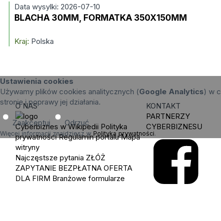
Data wysylki: 2026-07-10
BLACHA 30MM, FORMATKA 350X150MM
Kraj:
Polska
Ustawienia cookies
Używamy plików cookies analitycznych (
Google Analytics
) w c
stronie i poprawy jej działania.
O NAS
KONTAKT
PARTNERZY
Zaakceptuj
Odrzuć
Cyberbiznes w Wikipedii
Polityka
CYBERBIZNESU
Więcej informacji znajdziesz w
Polityka prywatności
.
prywatności
Regulamin portalu
Mapa
witryny
Najczęstsze pytania
ZŁÓŻ
ZAPYTANIE
BEZPŁATNA OFERTA
DLA FIRM
Branżowe formularze