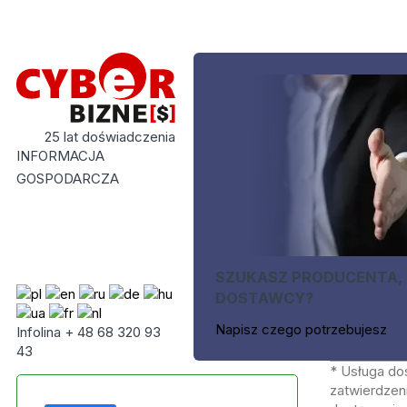
25 lat doświadczenia
INFORMACJA
GOSPODARCZA
SZUKASZ PRODUCENTA,
DOSTAWCY?
Napisz czego potrzebujesz
Infolina + 48 68 320 93
43
* Usługa do
zatwierdzeni