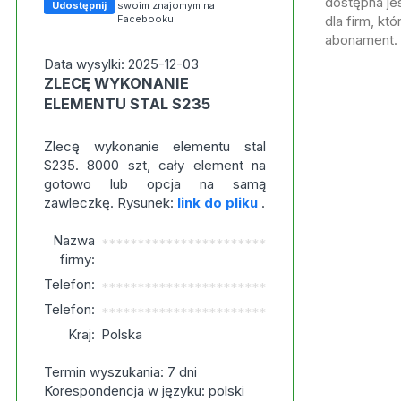
dostępna jes
Udostępnij
swoim znajomym na
Facebooku
dla firm, kt
abonament.
Data wysylki: 2025-12-03
ZLECĘ WYKONANIE
ELEMENTU STAL S235
Zlecę wykonanie elementu stal
S235. 8000 szt, cały element na
gotowo lub opcja na samą
zawleczkę. Rysunek:
link do pliku
.
Nazwa
***********************
firmy:
Telefon:
***********************
Telefon:
***********************
Kraj:
Polska
Termin wyszukania: 7 dni
Korespondencja w języku: polski