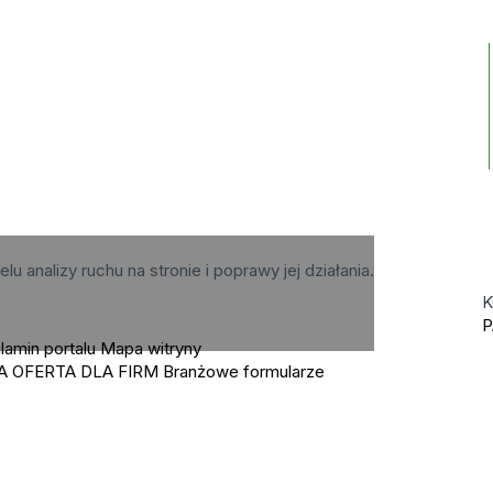
elu analizy ruchu na stronie i poprawy jej działania.
K
P
lamin portalu
Mapa witryny
A OFERTA DLA FIRM
Branżowe formularze