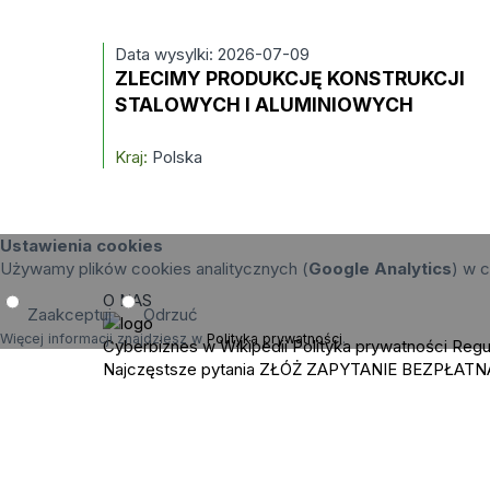
Data wysylki: 2026-07-09
ZLECIMY PRODUKCJĘ KONSTRUKCJI
STALOWYCH I ALUMINIOWYCH
Kraj:
Polska
Ustawienia cookies
Używamy plików cookies analitycznych (
Google Analytics
) w c
O NAS
Zaakceptuj
Odrzuć
Więcej informacji znajdziesz w
Polityka prywatności
.
Cyberbiznes w Wikipedii
Polityka prywatności
Regu
Najczęstsze pytania
ZŁÓŻ ZAPYTANIE
BEZPŁATN