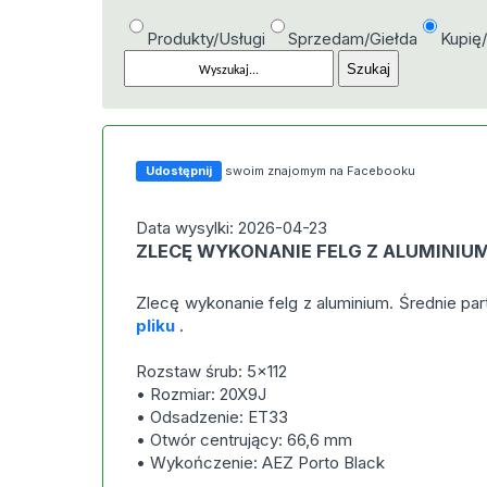
Produkty/Usługi
Sprzedam/Giełda
Kupię
Udostępnij
swoim znajomym na Facebooku
Data wysylki: 2026-04-23
ZLECĘ WYKONANIE FELG Z ALUMINIU
Zlecę wykonanie felg z aluminium. Średnie pa
pliku
.
Rozstaw śrub: 5×112
• Rozmiar: 20X9J
• Odsadzenie: ET33
• Otwór centrujący: 66,6 mm
• Wykończenie: AEZ Porto Black