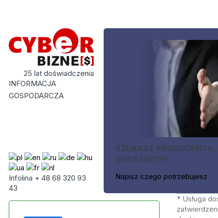
25 lat doświadczenia
INFORMACJA
GOSPODARCZA
SZUKASZ PRODUCENTA,
DOSTAWCY?
Napisz czego potrzebujesz
Infolina + 48 68 320 93
43
* Usługa do
zatwierdzeni