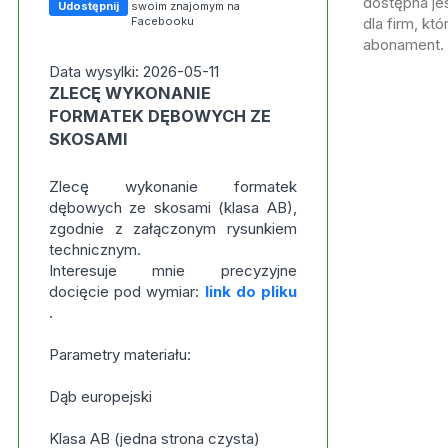
dostępna jes
Udostępnij
swoim znajomym na
Facebooku
dla firm, kt
abonament.
Data wysylki: 2026-05-11
ZLECĘ WYKONANIE
FORMATEK DĘBOWYCH ZE
SKOSAMI
Zlecę wykonanie formatek
dębowych ze skosami (klasa AB),
zgodnie z załączonym rysunkiem
technicznym.
Interesuje mnie precyzyjne
docięcie pod wymiar:
link do pliku
.
Parametry materiału:
Dąb europejski
Klasa AB (jedna strona czysta)