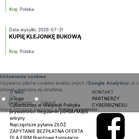
Kraj:
Polska
Data wysylki: 2026-07-31
KUPIĘ KLEJONKĘ BUKOWĄ
Kraj:
Polska
Ustawienia cookies
Używamy plików cookies analitycznych (
Google Analytics
) w c
stronie i poprawy jej działania.
O NAS
KONTAKT
PARTNERZY
Zaakceptuj
Odrzuć
Cyberbiznes w Wikipedii
Polityka
CYBERBIZNESU
Więcej informacji znajdziesz w
Polityka prywatności
.
prywatności
Regulamin portalu
Mapa
witryny
Najczęstsze pytania
ZŁÓŻ
ZAPYTANIE
BEZPŁATNA OFERTA
DLA FIRM
Branżowe formularze