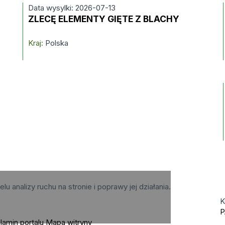
Data wysylki: 2026-07-13
ZLECĘ ELEMENTY GIĘTE Z BLACHY
Kraj:
Polska
elu analizy ruchu na stronie i poprawy jej działania.
K
P
lamin portalu
Mapa witryny