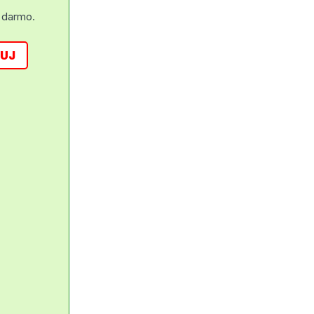
 darmo.
UJ