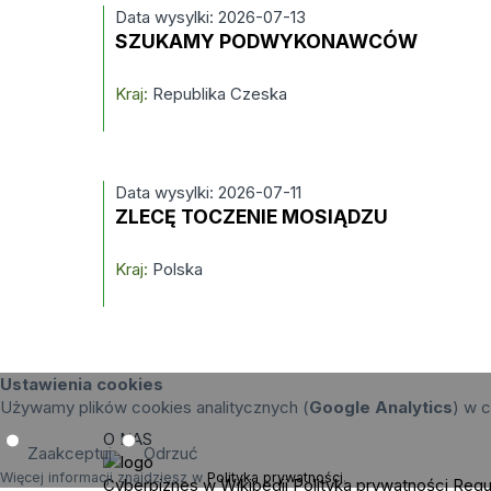
Data wysylki: 2026-07-13
SZUKAMY PODWYKONAWCÓW
Kraj:
Republika Czeska
Data wysylki: 2026-07-11
ZLECĘ TOCZENIE MOSIĄDZU
Kraj:
Polska
Ustawienia cookies
Używamy plików cookies analitycznych (
Google Analytics
) w c
O NAS
Zaakceptuj
Odrzuć
Więcej informacji znajdziesz w
Polityka prywatności
.
Cyberbiznes w Wikipedii
Polityka prywatności
Regu