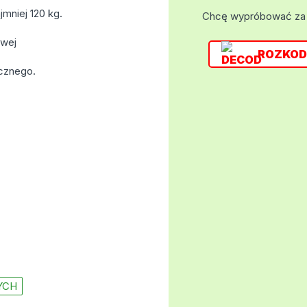
mniej 120 kg.
Chcę wypróbować za
owej
ROZKOD
ucznego.
YCH