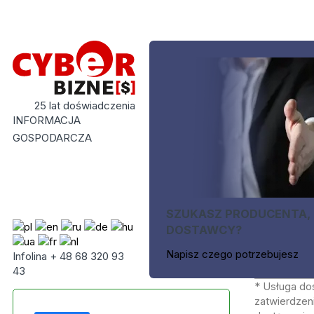
25 lat doświadczenia
INFORMACJA
GOSPODARCZA
SZUKASZ PRODUCENTA,
DOSTAWCY?
Napisz czego potrzebujesz
Infolina + 48 68 320 93
43
* Usługa do
zatwierdzeni