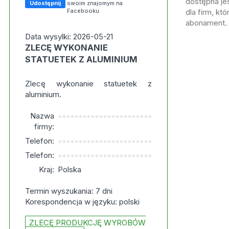
dostępna jes
Udostępnij
swoim znajomym na
Facebooku
dla firm, kt
abonament.
Data wysylki: 2026-05-21
ZLECĘ WYKONANIE
STATUETEK Z ALUMINIUM
Zlecę wykonanie statuetek z
aluminium.
Nazwa
***********************
firmy:
Telefon:
***********************
Telefon:
***********************
Kraj:
Polska
Termin wyszukania: 7 dni
Korespondencja w języku: polski
ZLECĘ PRODUKCJĘ WYROBÓW