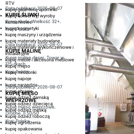
RTV
Data publikacji: 2026-08-07
kupię galanterię upominki
KUPIĘ ŚLIWKI
kupię konserwy, wyroby
Kupię śliwki. Wielkość 32+.
konserwowe
kupię kosmetyki
Kraj: Polska
kupię maszyny i urządzenia
kupię materiały budowlane
Data publikacji: 2026-08-07
kupię materiały wykończeniowe i
KUPIĘ MALINĘ
instalacyjne
Kupię malinę deser. Towar w
kupię meble i akcesoria meblowe
125-tkach.
kupię mięso
Kraj: Polska
kupię mrożonki
kupię napoje
kupię narzędzia
Data publikacji: 2026-08-07
kupię obuwie
KUPIĘ MIĘSO
kupię odzież damską
WIEPRZOWE
kupię odziez dziecięcą
Kupię mięso wieprzowe.
kupię odzież męską
Drobne. II 50/50
kupię odzież roboczą
Kraj: Polska
kupię ogrodzenia
kupię opakowania