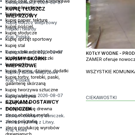
kupię opał, drewno kominkowe
Data publikacji: 2026-08-07
kupię oświetlenie
KUPIĘ TŁUSZCZ
kupię owoce
WIEPRZOWY
kupię papier, tekturę
Kupię tłuszcz wieprzowy
kupię pościel
miękki i twardy
kupię słodycze
Kraj: Polska
kupię sprzęt sportowy
kupię stal
kupię stoki odzieży, obuwia
Data publikacji: 2026-08-07
KOTŁY WODNE - PRO
kupię świece, świeczki
KUPIMY SKÓRKI
ZAMER oferuje nowocze
kupię szkło
WIEPRZOWE
kupię tkaniny, dzianiny, dodatki
WSZYSTKIE KOMUNIKA
Kupimy skórki wieprzowe
kupię torby, torebki, paski,
Kraj: Polska
galanterię skórzaną
kupię tworzywa sztuczne
Data publikacji: 2026-08-07
kupię warzywa
CIEKAWOSTKI
SZUKAM DOSTAWCY
kupię zboże
zlecę obróbkę drewna
DONICZEK
zlecę obróbkę metali
Szukam dostawcy doniczek.
zlecę poligrafię
Jesteśmy firmą z Litwy.
zlecę produkcję wyrobów
Kraj: Litwa
drewnianych