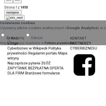
Strona
1
z
1418
następna
Ustawienia cookies
Używamy plików cookies analitycznych (
Google Analytics
) w c
Zaakceptuj
Odrzuć
O NAS
KONTAKT
PARTNERZY
Więcej informacji znajdziesz w
Polityka prywatności
.
Cyberbiznes w Wikipedii
Polityka
CYBERBIZNESU
prywatności
Regulamin portalu
Mapa
witryny
Najczęstsze pytania
ZŁÓŻ
ZAPYTANIE
BEZPŁATNA OFERTA
DLA FIRM
Branżowe formularze