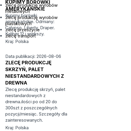
KUPIMY BORÓWKI
zlecę produkcję wyrobów
AMERYKAŃSKIE
metalowych
Kupimy borówki
zlecę produkcję wyrobów
amerykańskie. Odmiany:
plastikowych
Calypso, Liberty, Draper.
zlecę przeszycie
Kaliber 12 i większy.
zlecę transport
Kraj: Polska
Data publikacji: 2026-08-06
ZLECĘ PRODUKCJĘ
SKRZYŃ, PALET
NIESTANDARDOWYCH Z
DREWNA
Zlecę produkcję skrzyń, palet
niestandardowych z
drewna.ilości po od 20 do
300szt z poszczególnych
pozycji/miesiąc. Szczegóły dla
zainteresowanych.
Kraj: Polska