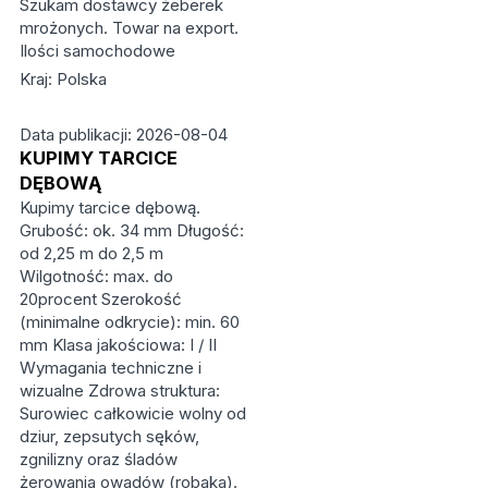
Szukam dostawcy żeberek
mrożonych. Towar na export.
Ilości samochodowe
Kraj: Polska
Data publikacji: 2026-08-04
KUPIMY TARCICE
DĘBOWĄ
Kupimy tarcice dębową.
Grubość: ok. 34 mm Długość:
od 2,25 m do 2,5 m
Wilgotność: max. do
20procent Szerokość
(minimalne odkrycie): min. 60
mm Klasa jakościowa: I / II
Wymagania techniczne i
wizualne Zdrowa struktura:
Surowiec całkowicie wolny od
dziur, zepsutych sęków,
zgnilizny oraz śladów
żerowania owadów (robaka).