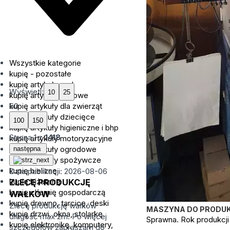
Wszystkie kategorie
kupię - pozostałe
kupię artykuły agd
Wyświetl:
kupię artykuły biurowe
kupię artykuły dla zwierząt
50
kupię artykuły dziecięce
kupię artykuły higieniczne i bhp
Strona
1
z
1418
kupię artykuły motoryzacyjne
kupię artykuły ogrodowe
następna
kupię artykuły spożywcze
kupię bieliznę
Data publikacji: 2026-08-06
kupię biżuterię
ZLECĘ PRODUKCJĘ
kupię chemię gospodarczą
WAŁKÓW
kupię drewno, tarcicę, deski
Zlecę produkcję wałków
MASZYNA DO PRODUKC
kupię drzwi, okna, stolarkę
długość max 2m. Po więcej
Sprawna. Rok produkcji
kupię elektronikę, komputery,
szczegółów zapraszam do