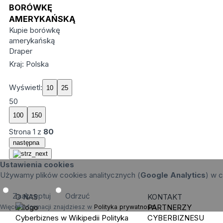
BORÓWKĘ
AMERYKAŃSKĄ
Kupie borówkę
amerykańską
Draper
Kraj: Polska
Wyświetl:
50
Strona
1
z
80
następna
Ustawienia cookies
Używamy plików cookies analitycznych (
Google Analytics
) w c
Zaakceptuj
Odrzuć
O NAS
KONTAKT
PARTNERZY
Więcej informacji znajdziesz w
Polityka prywatności
.
Cyberbiznes w Wikipedii
Polityka
CYBERBIZNESU