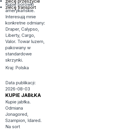
zlecę przeszycie
Kupie borówki
zlecę transport
amerykańskie.
Interesują mnie
konkretne odmiany:
Draper, Calypso,
Liberty, Cargo,
Valor. Towar luzem,
pakowany w
standardowe
skrzynki.
Kraj: Polska
Data publikacji:
2026-08-03
KUPIE JABŁKA
Kupie jabłka.
Odmiana
Jonagored,
Szampion, Idared.
Na sort