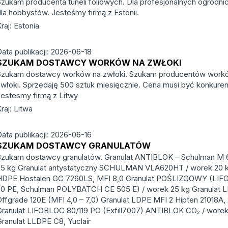
Szukam producenta tuneli foliowych. Dla profesjonalnych ogrodnic
dla hobbystów. Jesteśmy firmą z Estonii.
raj: Estonia
Data publikacji: 2026-06-18
SZUKAM DOSTAWCY WORKÓW NA ZWŁOKI
Szukam dostawcy worków na zwłoki. Szukam producentów work
zwłoki. Sprzedaję 500 sztuk miesięcznie. Cena musi być konkuren
Jestesmy firmą z Litwy
raj: Litwa
Data publikacji: 2026-06-16
SZUKAM DOSTAWCY GRANULATÓW
Szukam dostawcy granulatów. Granulat ANTIBLOK – Schulman M 
25 kg Granulat antystatyczny SCHULMAN VLA620HT / worek 20 k
HDPE Hostalen GC 7260LS, MFI 8,0 Granulat POŚLIZGOWY (LIF
20 PE, Schulman POLYBATCH CE 505 E) / worek 25 kg Granulat
Offgrade 120E (MFI 4,0 – 7,0) Granulat LDPE MFI 2 Hipten 21018A,
Granulat LIFOBLOC 80/119 PO (Exfill7007) ANTIBLOK CO₂ / worek
Granulat LLDPE C8, Yuclair