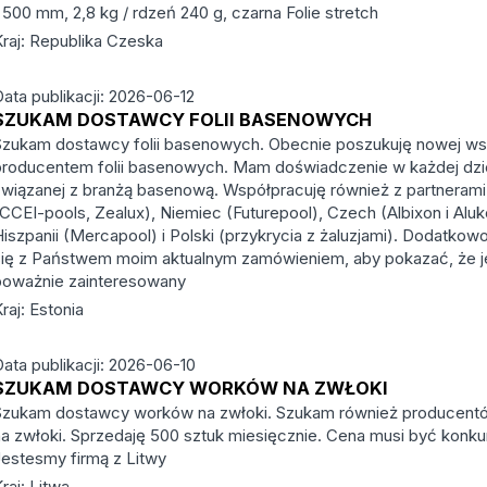
 500 mm, 2,8 kg / rdzeń 240 g, czarna Folie stretch
Kraj: Republika Czeska
ata publikacji: 2026-06-12
SZUKAM DOSTAWCY FOLII BASENOWYCH
Szukam dostawcy folii basenowych. Obecnie poszukuję nowej ws
producentem folii basenowych. Mam doświadczenie w każdej dzi
związanej z branżą basenową. Współpracuję również z partnerami 
(CCEI-pools, Zealux), Niemiec (Futurepool), Czech (Albixon i Aluk
iszpanii (Mercapool) i Polski (przykrycia z żaluzjami). Dodatkow
się z Państwem moim aktualnym zamówieniem, aby pokazać, że 
poważnie zainteresowany
raj: Estonia
Data publikacji: 2026-06-10
SZUKAM DOSTAWCY WORKÓW NA ZWŁOKI
Szukam dostawcy worków na zwłoki. Szukam również producen
na zwłoki. Sprzedaję 500 sztuk miesięcznie. Cena musi być konku
Jestesmy firmą z Litwy
raj: Litwa