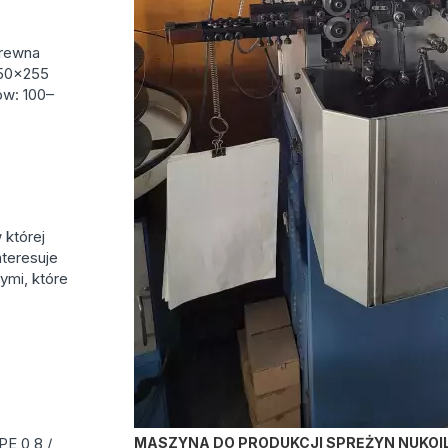
drewna
950×255
ów: 100–
której
nteresuje
ymi, które
.
PE 0,8 /
MASZYNA DO PRODUKCJI SPRĘŻYN NUKOIL