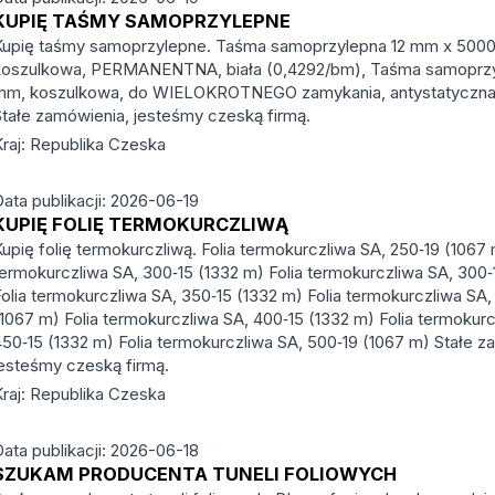
KUPIĘ TAŚMY SAMOPRZYLEPNE
Kupię taśmy samoprzylepne. Taśma samoprzylepna 12 mm x 5000
koszulkowa, PERMANENTNA, biała (0,4292/bm), Taśma samoprzy
mm, koszulkowa, do WIELOKROTNEGO zamykania, antystatyczn
Stałe zamówienia, jesteśmy czeską firmą.
Kraj: Republika Czeska
Data publikacji: 2026-06-19
KUPIĘ FOLIĘ TERMOKURCZLIWĄ
upię folię termokurczliwą. Folia termokurczliwa SA, 250‑19 (1067 
termokurczliwa SA, 300‑15 (1332 m) Folia termokurczliwa SA, 300‑
Folia termokurczliwa SA, 350‑15 (1332 m) Folia termokurczliwa SA,
(1067 m) Folia termokurczliwa SA, 400‑15 (1332 m) Folia termokurc
450‑15 (1332 m) Folia termokurczliwa SA, 500‑19 (1067 m) Stałe z
jesteśmy czeską firmą.
Kraj: Republika Czeska
Data publikacji: 2026-06-18
SZUKAM PRODUCENTA TUNELI FOLIOWYCH