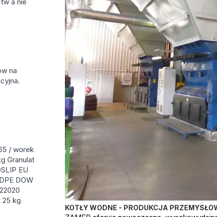
tw a nie
ów na
cyjna.
65 / worek
g Granulat
OSLIP EU
 LDPE DOW
 22020
 25 kg
KOTŁY WODNE - PRODUKCJA PRZEMYSŁO