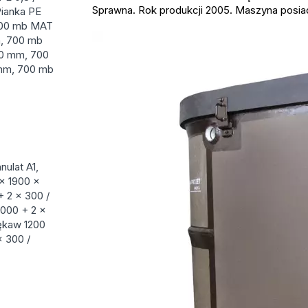
Sprawna. Rok produkcji 2005. Maszyna posiad
Pianka PE
 700 mb MAT
m, 700 mb
00 mm, 700
 mm, 700 mb
nulat A1,
 × 1900 ×
+ 2 × 300 /
000 + 2 ×
ękaw 1200
× 300 /