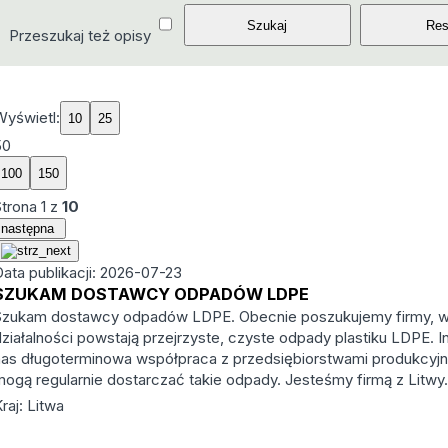
Przeszukaj też opisy
Wyświetl:
50
Strona
1
z
10
następna
Data publikacji: 2026-07-23
SZUKAM DOSTAWCY ODPADÓW LDPE
Szukam dostawcy odpadów LDPE. Obecnie poszukujemy firmy, w 
działalności powstają przejrzyste, czyste odpady plastiku LDPE. I
nas długoterminowa współpraca z przedsiębiorstwami produkcyjn
mogą regularnie dostarczać takie odpady. Jesteśmy firmą z Litwy
raj: Litwa