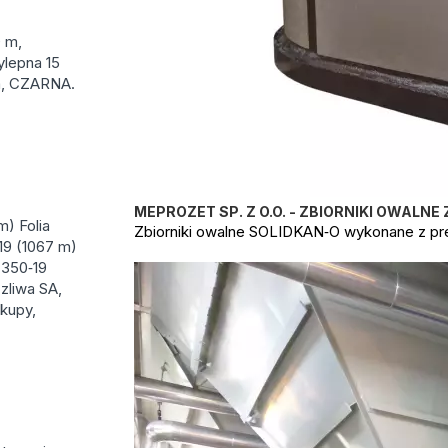
 m,
lepna 15
a, CZARNA.
MEPROZET SP. Z O.O. - ZBIORNIKI OWALNE 
m) Folia
Zbiorniki owalne SOLIDKAN‑O wykonane z pr
19 (1067 m)
 350‑19
zliwa SA,
akupy,