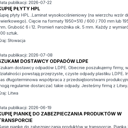
Data publikacji: 2026-07-22
KUPIĘ PŁYTY HPL
Kupię płyty HPL .Laminat wysokociśnieniowy (na wierzchu wzór 
świerkowego). Cięcie na formaty 1950×510 / 600 / 700 mm lub 1
mm. Grubość 6 i 12. Promień narożnika ok. 5 mm. Każdy z wymiar
200 sztuk.
raj: Słowacja
Data publikacji: 2026-07-08
SZUKAM DOSTAWCY ODPADÓW LDPE
Szukam dostawcy odpadów LDPE. Obecnie poszukujemy firmy, w 
działalności powstają przejrzyste, czyste odpady plastiku LDPE. I
nas długoterminowa współpraca z przedsiębiorstwami produkcyjn
mogą regularnie dostarczać takie odpady. Jesteśmy firmą z Litwy
raj: Litwa
Data publikacji: 2026-06-19
KUPIĘ PIANKĘ DO ZABEZPIECZANIA PRODUKTÓW W
TRANSPORCIE
Kupię piankę do zabezpieczania produktów w transporcie. Pianka 