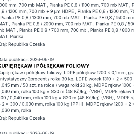
1000 mm, 700 mb MAT , Pianka PE 0,8 / 1100 mm, 700 mb MAT , 
0,8 / 1200 mm, 700 mb + 9 μm HDPE , Pianka PE 0,8 / 1200 mm,
, Pianka PE 0,8 / 1300 mm, 700 mb MAT , Pianka PE 0,8 / 1500 m
MAT , Pianka PE 0,8 / 2000 mm, 700 mb MAT , Pianka PE 0,8 / 5
mb MAT , Pianka PE 0,8 / 700 mm, 700 mb , Pianka PE 0,8 / 800
MAT, Pianka
Kraj: Republika Czeska
Data publikacji: 2026-06-19
KUPIĘ RĘKAW I PÓŁRĘKAW FOLIOWY
Kupię rękaw i półrękaw foliowy. LDPE półrękaw 1200 × 0,1 mm, gra
antystatyczny 3procent / rolka 30 kg, LDPE worek 1310 + 2 × 500
0,045 mm / 50 szt. na rolce / waga rolki 20 kg, MDPE rękaw 1000 
0,040 mm, rolka 100 kg = 830 m (48 Kč/kg) (VBH), MDPE rękaw 1
300 / 0,040 mm, rolka 100 kg = 830 m (48 Kč/kg) (VBH), MDPE r
+ 2 × 300 / 0,030 mm, rolka 100 kg (PPH), MDPE rękaw 1200 + 2 
0,030 mm, rolka
Kraj: Republika Czeska
Data publikacji: 2026-06-19