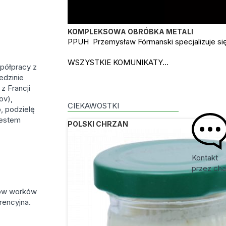
KOMPLEKSOWA OBRÓBKA METALI
PPUH Przemysław Fórmanski specjalizuje się
WSZYSTKIE KOMUNIKATY...
półpracy z
edzinie
z Francji
ov),
CIEKAWOSTKI
o, podzielę
jestem
POLSKI CHRZAN
Kontakt
przez cha
tów worków
rencyjna.