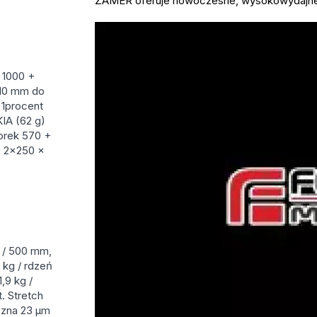
ZAMER oferuje nowoczesne, wysokowydajne k
 1000 +
010 mm do
 1procent
IA (62 g)
orek 570 +
+ 2×250 ×
m / 500 mm,
9 kg / rdzeń
,9 kg /
. Stretch
ęczna 23 μm