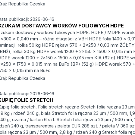
Kraj: Republika Czeska
Data publikacji: 2026-06-16
SZUKAM DOSTAWCY WORKÓW FOLIOWYCH HDPE
Szukam dostawcy worków foliowych HDPE. HDPE / MDPE worek
2×300 × 0,040 mm – różne długości z VBH HDPE folia 1400 × 0,
laminacji, rolka 50 kg HDPE rękaw 570 + 2×250 / 0,03 mm ŻÓŁTY
(BHž), rolka 30 kg HDPE worek 1200 + 2×150 × 1500 × 0,015 mm K
HDPE worek 1200 + 2×150 × 1500 × 0,015 mm KIA (62 g) HDPE w
2×250 × 1750 × 0,015 mm na BuFo (BP) (52 g) HDPE worek 570 
1750 × 0,015 mm na BuFo
Kraj: Republika Czeska
Data publikacji: 2026-06-16
KUPIĘ FOLIE STRETCH
upię folie stretch. Folie stretch ręczne Stretch folia ręczna 23 μ
,9 kg / rdzeń 240 g, biała Stretch folia ręczna 23 μm / 500 mm, 1,
40 g, czarna / karton 6 szt. Stretch folia ręczna 23 μm / 500 mm, 1
dzeń 240 g, transparentna / paleta EUR 288 szt. / paleta V 360 szt
olia ręczna 23 μm / 500 mm, 2,8 kg / rdzeń 240 g Stretch folia r