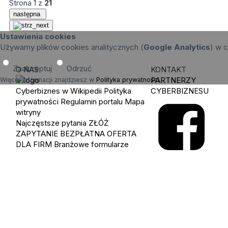
Strona
1
z
21
następna
Ustawienia cookies
Używamy plików cookies analitycznych (
Google Analytics
) w c
Zaakceptuj
Odrzuć
O NAS
KONTAKT
PARTNERZY
Więcej informacji znajdziesz w
Polityka prywatności
.
Cyberbiznes w Wikipedii
Polityka
CYBERBIZNESU
prywatności
Regulamin portalu
Mapa
witryny
Najczęstsze pytania
ZŁÓŻ
ZAPYTANIE
BEZPŁATNA OFERTA
DLA FIRM
Branżowe formularze