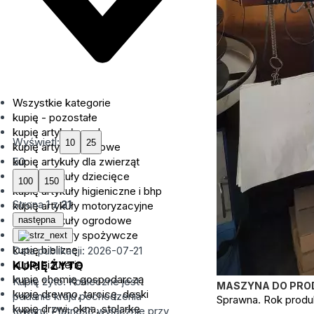
Wszystkie kategorie
kupię - pozostałe
kupię artykuły agd
Wyświetl:
kupię artykuły biurowe
kupię artykuły dla zwierząt
50
kupię artykuły dziecięce
kupię artykuły higieniczne i bhp
Strona
1
z
21
kupię artykuły motoryzacyjne
kupię artykuły ogrodowe
następna
kupię artykuły spożywcze
kupię bieliznę
Data publikacji: 2026-07-21
kupię biżuterię
KUPIĘ ŻYTO
kupię chemię gospodarczą
Kupię żyto. Konieczne jest
MASZYNA DO PROD
kupię drewno, tarcicę, deski
podanie kraju pochodzenia
Sprawna. Rok produk
kupię drzwi, okna, stolarkę
towaru. Płatność wyłącznie przy