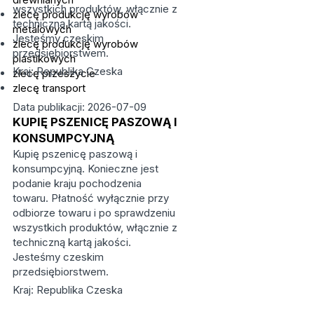
wszystkich produktów, włącznie z
zlecę produkcję wyrobów
techniczną kartą jakości.
metalowych
Jesteśmy czeskim
zlecę produkcję wyrobów
przedsiębiorstwem.
plastikowych
Kraj: Republika Czeska
zlecę przeszycie
zlecę transport
Data publikacji: 2026-07-09
KUPIĘ PSZENICĘ PASZOWĄ I
KONSUMPCYJNĄ
Kupię pszenicę paszową i
konsumpcyjną. Konieczne jest
podanie kraju pochodzenia
towaru. Płatność wyłącznie przy
odbiorze towaru i po sprawdzeniu
wszystkich produktów, włącznie z
techniczną kartą jakości.
Jesteśmy czeskim
przedsiębiorstwem.
Kraj: Republika Czeska