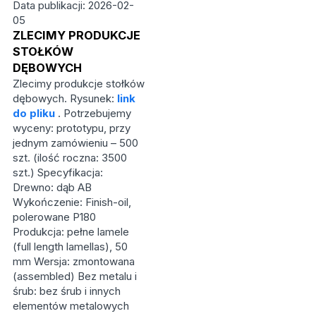
Data publikacji: 2026-02-
05
ZLECIMY PRODUKCJE
STOŁKÓW
DĘBOWYCH
Zlecimy produkcje stołków
dębowych. Rysunek:
link
do pliku
. Potrzebujemy
wyceny: prototypu, przy
jednym zamówieniu – 500
szt. (ilość roczna: 3500
szt.) Specyfikacja:
Drewno: dąb AB
Wykończenie: Finish-oil,
polerowane P180
Produkcja: pełne lamele
(full length lamellas), 50
mm Wersja: zmontowana
(assembled) Bez metalu i
śrub: bez śrub i innych
elementów metalowych