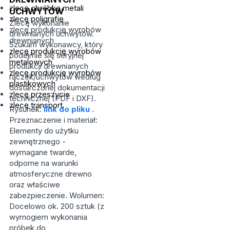
zlecę obróbkę metali
UCHWYTÓW
zlecę poligrafię
Zlecę wykonanie
zlecę produkcję wyrobów
drewnianych uchwytów.
drewnianych
Szukam wykonawcy, który
zlecę produkcję wyrobów
podejmie się seryjnej
metalowych
produkcji drewnianych
zlecę produkcję wyrobów
rączek/uchwytów według
plastikowych
dostarczonej dokumentacji
zlecę przeszycie
technicznej (PDF i DXF).
zlecę transport
Rysunek:
link do pliku
.
Przeznaczenie i materiał:
Elementy do użytku
zewnętrznego -
wymagane twarde,
odporne na warunki
atmosferyczne drewno
oraz właściwe
zabezpieczenie. Wolumen:
Docelowo ok. 200 sztuk (z
wymogiem wykonania
próbek do