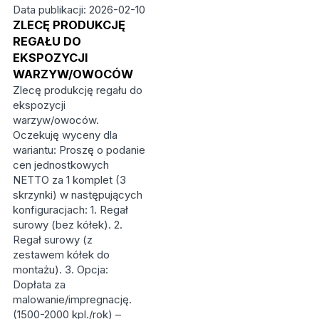
Data publikacji: 2026-02-10
ZLECĘ PRODUKCJĘ
REGAŁU DO
EKSPOZYCJI
WARZYW/OWOCÓW
Zlecę produkcję regału do
ekspozycji
warzyw/owoców.
Oczekuję wyceny dla
wariantu: Proszę o podanie
cen jednostkowych
NETTO za 1 komplet (3
skrzynki) w następujących
konfiguracjach: 1. Regał
surowy (bez kółek). 2.
Regał surowy (z
zestawem kółek do
montażu). 3. Opcja:
Dopłata za
malowanie/impregnację.
(1500-2000 kpl./rok) –