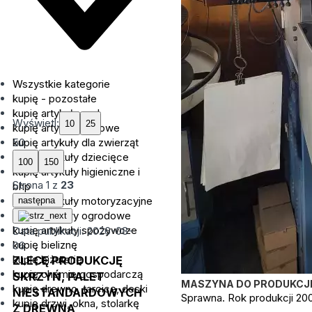
Wszystkie kategorie
kupię - pozostałe
kupię artykuły agd
Wyświetl:
kupię artykuły biurowe
kupię artykuły dla zwierząt
50
kupię artykuły dziecięce
kupię artykuły higieniczne i
Strona
1
z
23
bhp
kupię artykuły motoryzacyjne
następna
kupię artykuły ogrodowe
kupię artykuły spożywcze
Data publikacji: 2026-08-
kupię bieliznę
06
kupię biżuterię
ZLECĘ PRODUKCJĘ
kupię chemię gospodarczą
SKRZYŃ, PALET
MASZYNA DO PRODUKCJI 
kupię drewno, tarcicę, deski
NIESTANDARDOWYCH
Sprawna. Rok produkcji 20
kupię drzwi, okna, stolarkę
Z DREWNA