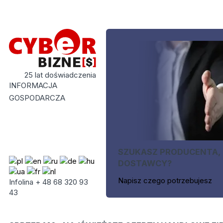
25 lat doświadczenia
INFORMACJA
GOSPODARCZA
SZUKASZ PRODUCENTA,
DOSTAWCY?
Napisz czego potrzebujesz
Infolina + 48 68 320 93
43