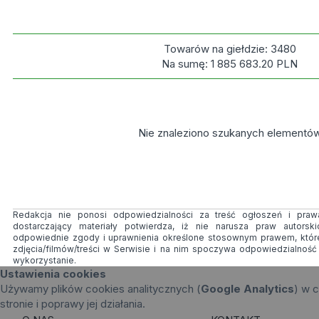
Towarów na giełdzie:
3480
Na sumę:
1 885 683.20
PLN
Nie znaleziono szukanych elementó
Redakcja nie ponosi odpowiedzialności za treść ogłoszeń i prawa
dostarczający materiały potwierdza, iż nie narusza praw autorsk
odpowiednie zgody i uprawnienia określone stosownym prawem, któr
zdjęcia/filmów/treści w Serwisie i na nim spoczywa odpowiedzialnoś
wykorzystanie.
Ustawienia cookies
Używamy plików cookies analitycznych (
Google Analytics
) w c
stronie i poprawy jej działania.