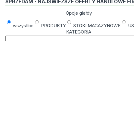
SPRZEDAM - NAJŚWIEŻSZE OFERTY HANDLOWE FI
Opcje giełdy
wszystkie
PRODUKTY
STOKI MAGAZYNOWE
US
KATEGORIA