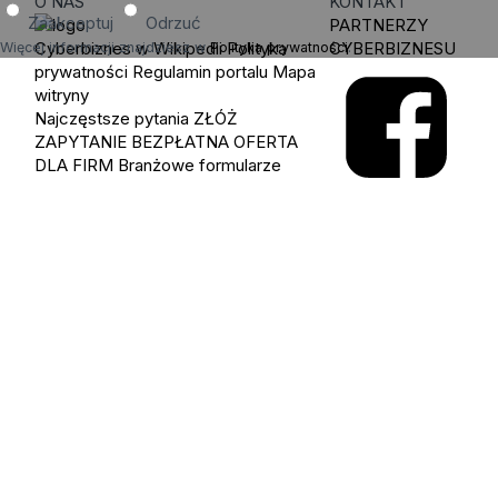
O NAS
KONTAKT
Zaakceptuj
Odrzuć
PARTNERZY
Cyberbiznes w Wikipedii
Polityka
CYBERBIZNESU
Więcej informacji znajdziesz w
Polityka prywatności
.
prywatności
Regulamin portalu
Mapa
witryny
Najczęstsze pytania
ZŁÓŻ
ZAPYTANIE
BEZPŁATNA OFERTA
DLA FIRM
Branżowe formularze