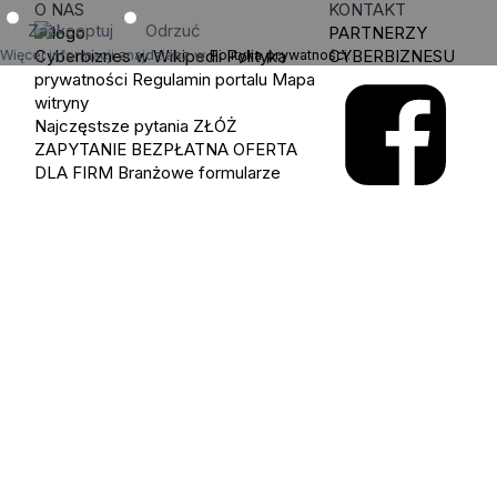
O NAS
KONTAKT
Zaakceptuj
Odrzuć
PARTNERZY
Cyberbiznes w Wikipedii
Polityka
CYBERBIZNESU
Więcej informacji znajdziesz w
Polityka prywatności
.
prywatności
Regulamin portalu
Mapa
witryny
Najczęstsze pytania
ZŁÓŻ
ZAPYTANIE
BEZPŁATNA OFERTA
DLA FIRM
Branżowe formularze