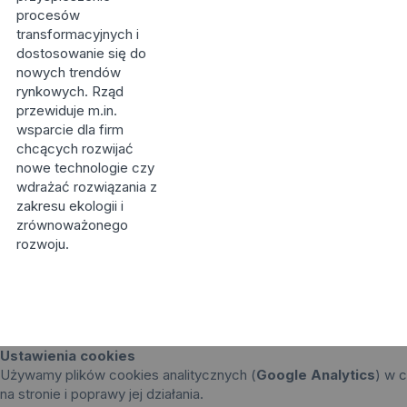
procesów
transformacyjnych i
dostosowanie się do
nowych trendów
rynkowych. Rząd
przewiduje m.in.
wsparcie dla firm
chcących rozwijać
nowe technologie czy
wdrażać rozwiązania z
zakresu ekologii i
zrównoważonego
rozwoju.
Ustawienia cookies
Używamy plików cookies analitycznych (
Google Analytics
) w c
na stronie i poprawy jej działania.