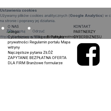
Ustawienia cookies
Używamy plików cookies analitycznych (
Google Analytics
) w c
na stronie i poprawy jej działania.
O NAS
KONTAKT
Zaakceptuj
Odrzuć
PARTNERZY
Cyberbiznes w Wikipedii
Polityka
CYBERBIZNESU
Więcej informacji znajdziesz w
Polityka prywatności
.
prywatności
Regulamin portalu
Mapa
witryny
Najczęstsze pytania
ZŁÓŻ
ZAPYTANIE
BEZPŁATNA OFERTA
DLA FIRM
Branżowe formularze