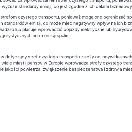
lobbować za wprowadzaniem stref czystego transportu, poniewa
 wyższe standardy emisji, co jest zgodne z ich celami biznesow
i strefom czystego transportu, ponieważ mogą one ograniczać s
ch standardów emisji, co może mieć negatywny wpływ na ich biz
wadziło lub planuje wprowadzić pojazdy elektryczne lub hybrydo
rygorystycznych norm emisji spalin.
 dotyczący stref czystego transportu zależy od indywidualnych
y, wiele miast i państw w Europie wprowadza strefy czystego trans
nie jakości powietrza, zwiększenie bezpieczeństwa i zdrowia m