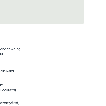
amochodowe są
lu
silnikami
ny
lu poprawę
przemyśleń,