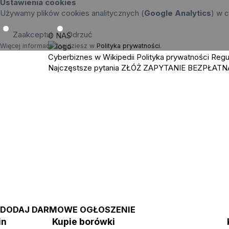
Ustawienia cookies
Używamy plików cookies analitycznych (
Google Analytics
) w c
Zaakceptuj
Odrzuć
O NAS
Więcej informacji znajdziesz w
Polityka prywatności
.
Cyberbiznes w Wikipedii
Polityka prywatności
Regu
Najczęstsze pytania
ZŁÓŻ ZAPYTANIE
BEZPŁATN
DODAJ DARMOWE OGŁOSZENIE
zin
Kupie borówki