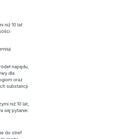
 niż 10 lat
kości
misji
źródeł napędu,
ywy dla
ogiom oraz
ch substancji
mi niż 10 lat,
a się pytanie:
e do stref