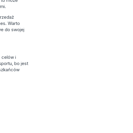
ż to może
ymi.
przedaż
nes. Warto
we do swojej
 celów i
portu, bo jest
ieszkańców