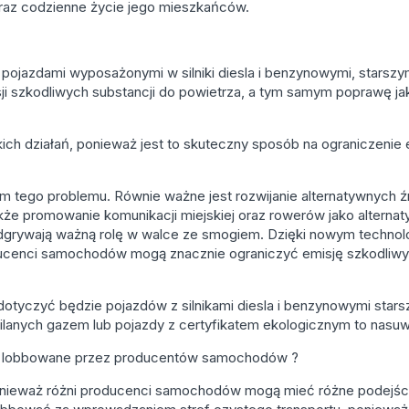
raz codzienne życie jego mieszkańców.
pojazdami wyposażonymi w silniki diesla i benzynowymi, starszymi
sji szkodliwych substancji do powietrza, a tym samym poprawę ja
ich działań, ponieważ jest to skuteczny sposób na ograniczenie e
iem tego problemu. Równie ważne jest rozwijanie alternatywnych 
kże promowanie komunikacji miejskiej oraz rowerów jako alternat
rywają ważną rolę w walce ze smogiem. Dzięki nowym technol
roducenci samochodów mogą znacznie ograniczyć emisję szkodliwy
otyczyć będzie pojazdów z silnikami diesla i benzynowymi starszy
anych gazem lub pojazdy z certyfikatem ekologicznym to nasuw
 są lobbowane przez producentów samochodów ?
ponieważ różni producenci samochodów mogą mieć różne podejści