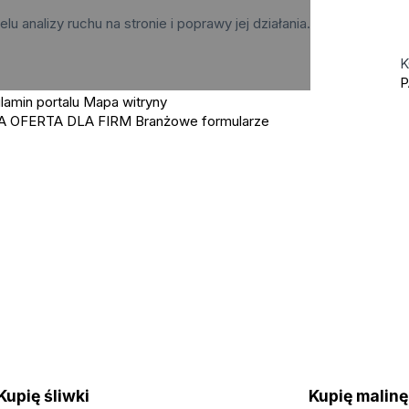
elu analizy ruchu na stronie i poprawy jej działania.
K
P
lamin portalu
Mapa witryny
A OFERTA DLA FIRM
Branżowe formularze
Kupię śliwki
Kupię mali