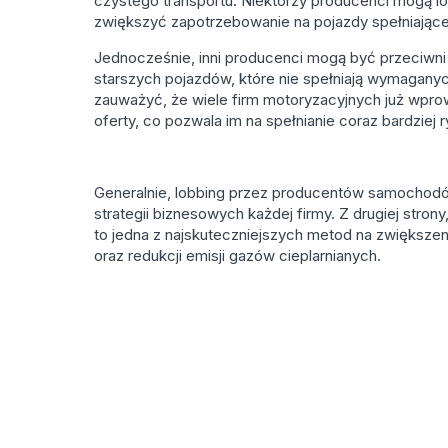
czystego transportu. Niektórzy producenci mogą 
zwiększyć zapotrzebowanie na pojazdy spełniające
Jednocześnie, inni producenci mogą być przeciwn
starszych pojazdów, które nie spełniają wymagany
zauważyć, że wiele firm motoryzacyjnych już wpro
oferty, co pozwala im na spełnianie coraz bardziej 
Generalnie, lobbing przez producentów samochodów
strategii biznesowych każdej firmy. Z drugiej stron
to jedna z najskuteczniejszych metod na zwiększe
oraz redukcji emisji gazów cieplarnianych.