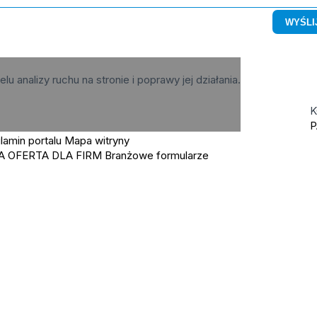
elu analizy ruchu na stronie i poprawy jej działania.
K
P
lamin portalu
Mapa witryny
A OFERTA DLA FIRM
Branżowe formularze