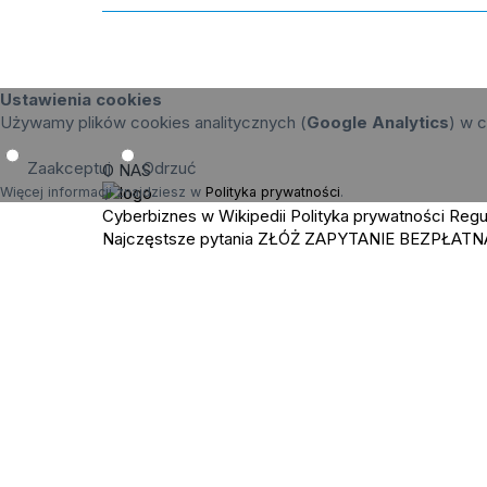
Ustawienia cookies
Używamy plików cookies analitycznych (
Google Analytics
) w c
Zaakceptuj
Odrzuć
O NAS
Więcej informacji znajdziesz w
Polityka prywatności
.
Cyberbiznes w Wikipedii
Polityka prywatności
Regu
Najczęstsze pytania
ZŁÓŻ ZAPYTANIE
BEZPŁATN