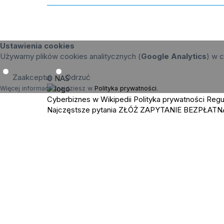
Ustawienia cookies
Używamy plików cookies analitycznych (
Google Analytics
) w c
Zaakceptuj
Odrzuć
O NAS
Więcej informacji znajdziesz w
Polityka prywatności
.
Cyberbiznes w Wikipedii
Polityka prywatności
Regu
Najczęstsze pytania
ZŁÓŻ ZAPYTANIE
BEZPŁATN