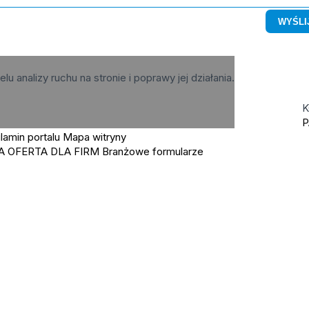
elu analizy ruchu na stronie i poprawy jej działania.
K
P
lamin portalu
Mapa witryny
A OFERTA DLA FIRM
Branżowe formularze