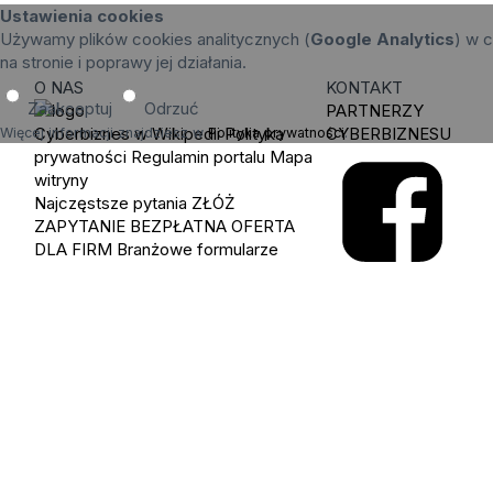
Ustawienia cookies
Używamy plików cookies analitycznych (
Google Analytics
) w c
na stronie i poprawy jej działania.
O NAS
KONTAKT
Zaakceptuj
Odrzuć
PARTNERZY
Cyberbiznes w Wikipedii
Polityka
CYBERBIZNESU
Więcej informacji znajdziesz w
Polityka prywatności
.
prywatności
Regulamin portalu
Mapa
witryny
Najczęstsze pytania
ZŁÓŻ
ZAPYTANIE
BEZPŁATNA OFERTA
DLA FIRM
Branżowe formularze