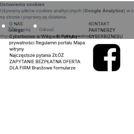
Ustawienia cookies
Używamy plików cookies analitycznych (
Google Analytics
) w c
na stronie i poprawy jej działania.
O NAS
KONTAKT
Zaakceptuj
Odrzuć
PARTNERZY
Cyberbiznes w Wikipedii
Polityka
CYBERBIZNESU
Więcej informacji znajdziesz w
Polityka prywatności
.
prywatności
Regulamin portalu
Mapa
witryny
Najczęstsze pytania
ZŁÓŻ
ZAPYTANIE
BEZPŁATNA OFERTA
DLA FIRM
Branżowe formularze