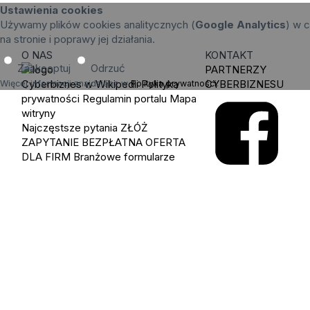
Ustawienia cookies
Używamy plików cookies analitycznych (
Google Analytics
) w c
na stronie i poprawy jej działania.
O NAS
KONTAKT
Zaakceptuj
Odrzuć
PARTNERZY
Cyberbiznes w Wikipedii
Polityka
CYBERBIZNESU
Więcej informacji znajdziesz w
Polityka prywatności
.
prywatności
Regulamin portalu
Mapa
witryny
Najczęstsze pytania
ZŁÓŻ
ZAPYTANIE
BEZPŁATNA OFERTA
DLA FIRM
Branżowe formularze