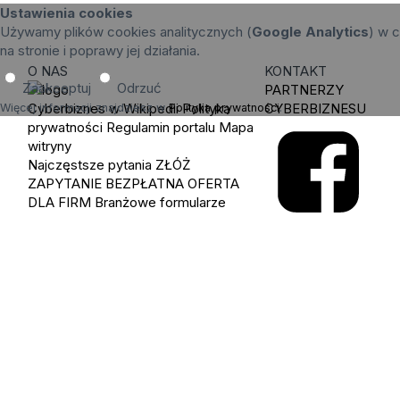
Ustawienia cookies
Używamy plików cookies analitycznych (
Google Analytics
) w c
na stronie i poprawy jej działania.
O NAS
KONTAKT
Zaakceptuj
Odrzuć
PARTNERZY
Cyberbiznes w Wikipedii
Polityka
CYBERBIZNESU
Więcej informacji znajdziesz w
Polityka prywatności
.
prywatności
Regulamin portalu
Mapa
witryny
Najczęstsze pytania
ZŁÓŻ
ZAPYTANIE
BEZPŁATNA OFERTA
DLA FIRM
Branżowe formularze