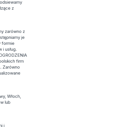
b odsiewamy
dzące z
emy zarówno z
ostępniamy je
 formie
 i usług.
rię OGRODZENIA
olskich firm
h. Zarówno
tualizowane
twy, Włoch,
ów lub
i i