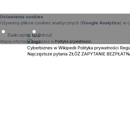
Ustawienia cookies
Używamy plików cookies analitycznych (
Google Analytics
) w c
Zaakceptuj
Odrzuć
O NAS
Więcej informacji znajdziesz w
Polityka prywatności
.
Cyberbiznes w Wikipedii
Polityka prywatności
Regu
Najczęstsze pytania
ZŁÓŻ ZAPYTANIE
BEZPŁATN