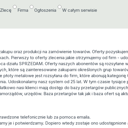
/Zlecę
Firma
Ogłoszenia
W całym serwisie
 zakupu oraz produkcji na zamówienie towarów. Oferty pozyskuj
nkach. Pierwszy to oferty zlecenia jakie otrzymujemy od firm - ud
oca działu SPRZEDAM. Oferty naszych abonentów są rozsyłane w
nych, które są zainteresowane zakupami określonych grup towarów
je płoty metalowe jest rozsyłana do firm, które abonują katego
nia. Udoskonalamy nasz system od 25 lat. W tym czasie tysiące p
atkowo nasi klienci mają dostęp do bazy przetargów publicznyc
i, samorządów, urzędów. Baza przetargów tak jak i baza ofert są ak
prawdzone telefonicznie lub za pomoca emaila.
amy je i potwierdzamy. Dopiero wtedy zostaje ono udostępnione