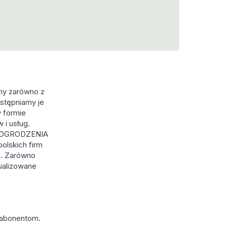
emy zarówno z
ostępniamy je
 formie
 i usług.
rię OGRODZENIA
olskich firm
h. Zarówno
tualizowane
 abonentom.