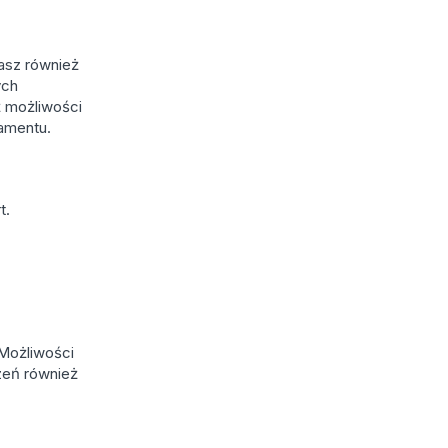
Masz również
ych
ż możliwości
namentu.
t.
Możliwości
szeń również