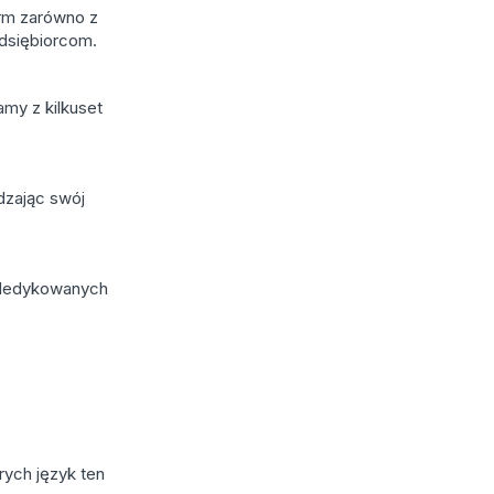
irm zarówno z
edsiębiorcom.
my z kilkuset
dzając swój
h dedykowanych
rych język ten