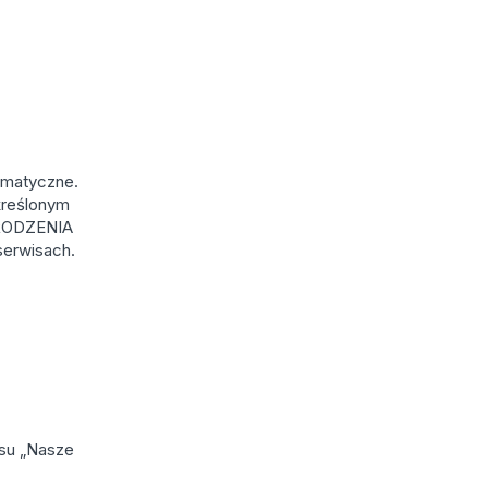
ematyczne.
kreślonym
OGRODZENIA
serwisach.
rsu „Nasze