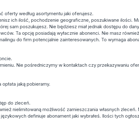
ć oferty według asortymentu jaki oferujesz.
nisz ich ilość, pochodzenie geograficzne, poszukiwane ilości. 
której sam poszukujesz. Nie będziesz miał jednak dostępu do dan
stawców. Ta opcję posiadają wyłacznie abonenci. Nie masz równie
 mailingu do firm potencjalnie zainteresowanych. To wymaga abo
oncie.
mieniu. Nie pośredniczymy w kontaktach czy przekazywaniu ofer
a opłata jaką pobieramy.
tęp do zleceń.
nież nielimitowaną możliwość zamieszczania własnych zleceń. 
 językowych definiuje abonament jaki wybrałeś. Ilości tych ogło