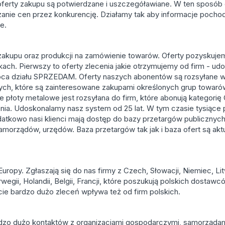
 oferty zakupu są potwierdzane i uszczegóławiane. W ten sposó
dzanie cen przez konkurencję. Działamy tak aby informacje pocho
e.
 zakupu oraz produkcji na zamówienie towarów. Oferty pozyskuj
nkach. Pierwszy to oferty zlecenia jakie otrzymujemy od firm - ud
oca działu SPRZEDAM. Oferty naszych abonentów są rozsyłane w
nych, które są zainteresowane zakupami określonych grup towarów
je płoty metalowe jest rozsyłana do firm, które abonują katego
nia. Udoskonalamy nasz system od 25 lat. W tym czasie tysiące p
atkowo nasi klienci mają dostęp do bazy przetargów publicznyc
i, samorządów, urzędów. Baza przetargów tak jak i baza ofert są ak
uropy. Zgłaszają się do nas firmy z Czech, Słowacji, Niemiec, Li
orwegii, Holandii, Belgii, Francji, które poszukują polskich dostawc
ie bardzo dużo zleceń wpływa też od firm polskich.
ardzo dużo kontaktów z organizacjami gospodarczymi, samorządam