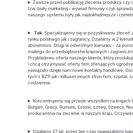
Zawsze przed publikacją zlecenia produkcji czy
tzw. biały marketing i wywiad firmowy czyli spraw
naszego systemu były jak najdokładniejsze i rzeteln
Tak.
Specjalizujemy się w pozyskiwaniu zleceń
rynku polskiego jak i zagranicy. Działamy w 2 kieru
abonentom. Drugi w odwrotnym kierunku - za pom
mailingu do przedsiębiorstw krajowych i zagranicz
Przykładowo oferta naszego klienta, który produku
i chcą otrzymywać oferty firm oferujących ogrodze
nawiązało dzięki nam nowe kontakty handlowe. Dod
tych z BZP jak i kilkuset innych stron firm, szpital
codziennie.
Koncentrujemy się przede wszystkim na krajach E
Bułgarii, Grecji, Rumunii, Estonii, Łotwy, Szwecji, N
producentów na zlecenie w naszym kraju. Oczywiśc
Działamy 27 lat, przez ten czas nawiązaliśmy b