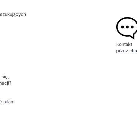
oszukujących
Kontakt
przez cha
 się,
macji?
ć takim