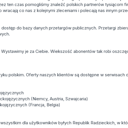
rzez ten czas pomogliśmy znaleźć polskich partnerów tysiącom f
sto wracają co nas z kolejnymi zleceniami i polecają nas innym prz
stęp do bazy danych przetargów publicznych. Przetargi zbiera
wych.
ug. Wystawimy je za Ciebie. Wiekszość abonentów tak robi oszczę
ęzyku polskim. Oferty naszych klientów są dostępne w serwisac
lojęzycznych
ckojęzycznych (Niemcy, Austria, Szwajcaria)
kojęzycznych (Francja, Belgia)
e wszystkim dla użytkowników byłych Republik Radzieckich, w któ