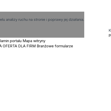
elu analizy ruchu na stronie i poprawy jej działania.
K
P
lamin portalu
Mapa witryny
A OFERTA DLA FIRM
Branżowe formularze