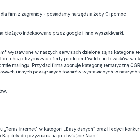
 dla firm z zagranicy - posiadamy narzędzia żeby Ci pomóc.
na bieżąco indeksowane przez google i inne wyszukiwarki.
dam" wystawione w naszych serwisach dzielone są na kategorie t
które chcą otrzymywać oferty producentów lub hurtowników w o
ormie mailingu. Przykład firma abonuje kategorię tematyczną 
niowych i innych powiązanych towarów wystawionych w naszych 
dów.
„Teraz Internet” w kategorii „Bazy danych” oraz II edycji konku
o Kapituły do przyznania nagród właśnie Nam?