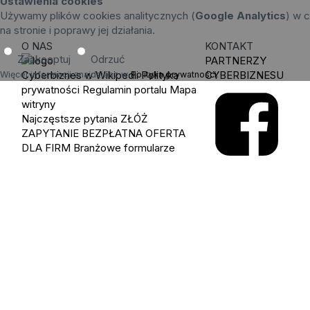
Ustawienia cookies
Używamy plików cookies analitycznych (
Google Analytics
) w c
na stronie i poprawy jej działania.
O NAS
KONTAKT
Zaakceptuj
Odrzuć
PARTNERZY
Cyberbiznes w Wikipedii
Polityka
CYBERBIZNESU
Więcej informacji znajdziesz w
Polityka prywatności
.
prywatności
Regulamin portalu
Mapa
witryny
Najczęstsze pytania
ZŁÓŻ
ZAPYTANIE
BEZPŁATNA OFERTA
DLA FIRM
Branżowe formularze