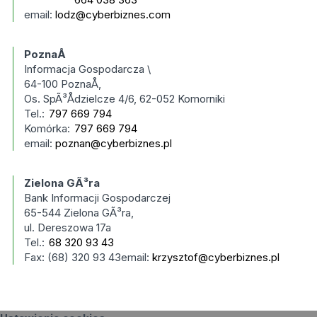
email:
lodz@cyberbiznes.com
PoznaÅ
Informacja Gospodarcza \
64-100 PoznaÅ,
Os. SpÃ³Ådzielcze 4/6, 62-052 Komorniki
Tel.:
797 669 794
Komórka:
797 669 794
email:
poznan@cyberbiznes.pl
Zielona GÃ³ra
Bank Informacji Gospodarczej
65-544 Zielona GÃ³ra,
ul. Dereszowa 17a
Tel.:
68 320 93 43
Fax: (68) 320 93 43email:
krzysztof@cyberbiznes.pl