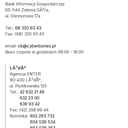
Bank Informacji Gospodarczej
65-544 Zielona GÃ³ra,
ul. Dereszowa 17a
Tel.:
68 320 93 43
Fax: (68) 320 93 43
email:
cb@cyberbiznes.pl
Biuro czynne w godzinach 08:00 - 16:00
LÃ³dÅº
Agencja ENTER
90-430 LÃ³dÅº,
ul. Piotrkowska 125
Tel.:
42 632 21 49
632 23 00
639 93 42
Fax: (42) 298 89 44
Komórka:
602 263 732
604 536 534
664 038 363