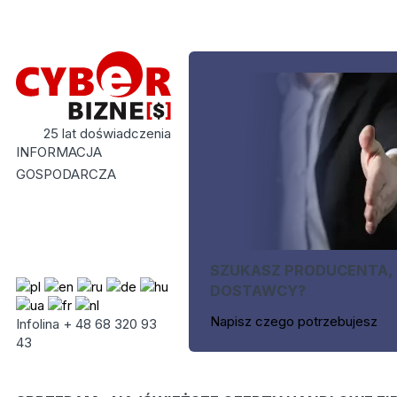
25 lat doświadczenia
INFORMACJA
GOSPODARCZA
SZUKASZ PRODUCENTA,
DOSTAWCY?
Napisz czego potrzebujesz
Infolina + 48 68 320 93
43