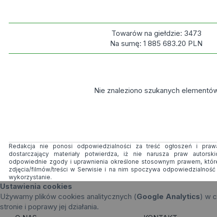
Towarów na giełdzie:
3473
Na sumę:
1 885 683.20
PLN
Nie znaleziono szukanych elementó
Redakcja nie ponosi odpowiedzialności za treść ogłoszeń i prawa
dostarczający materiały potwierdza, iż nie narusza praw autorsk
odpowiednie zgody i uprawnienia określone stosownym prawem, któr
zdjęcia/filmów/treści w Serwisie i na nim spoczywa odpowiedzialnoś
wykorzystanie.
Ustawienia cookies
Używamy plików cookies analitycznych (
Google Analytics
) w c
stronie i poprawy jej działania.