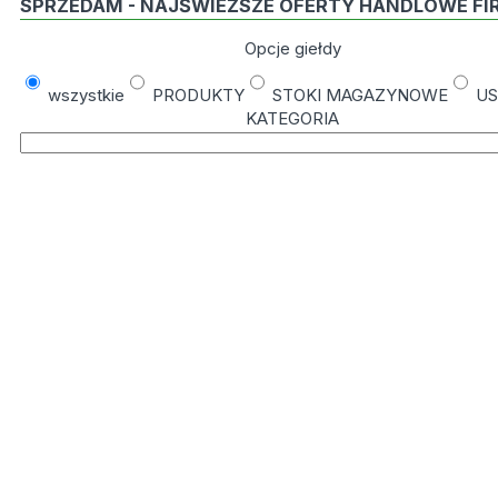
SPRZEDAM - NAJŚWIEŻSZE OFERTY HANDLOWE FI
Opcje giełdy
wszystkie
PRODUKTY
STOKI MAGAZYNOWE
US
KATEGORIA