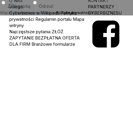
O NAS
KONTAKT
Zaakceptuj
Odrzuć
PARTNERZY
Cyberbiznes w Wikipedii
Polityka
CYBERBIZNESU
Więcej informacji znajdziesz w
Polityka prywatności
.
prywatności
Regulamin portalu
Mapa
witryny
Najczęstsze pytania
ZŁÓŻ
ZAPYTANIE
BEZPŁATNA OFERTA
DLA FIRM
Branżowe formularze