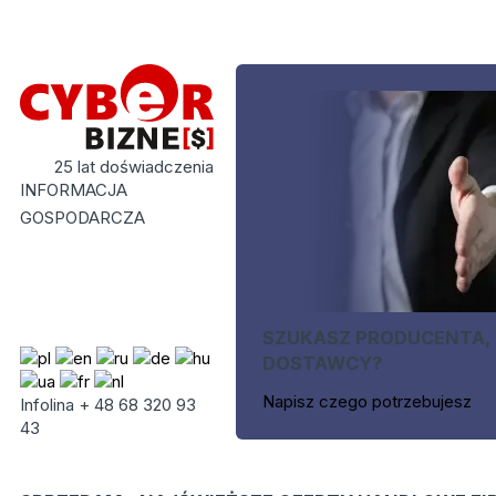
25 lat doświadczenia
INFORMACJA
GOSPODARCZA
SZUKASZ PRODUCENTA,
DOSTAWCY?
Napisz czego potrzebujesz
Infolina + 48 68 320 93
43