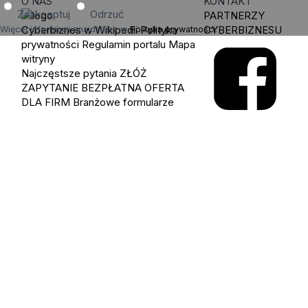
O NAS
KONTAKT
Zaakceptuj
Odrzuć
PARTNERZY
Cyberbiznes w Wikipedii
Polityka
CYBERBIZNESU
Więcej informacji znajdziesz w
Polityka prywatności
.
prywatności
Regulamin portalu
Mapa
witryny
Najczęstsze pytania
ZŁÓŻ
ZAPYTANIE
BEZPŁATNA OFERTA
DLA FIRM
Branżowe formularze