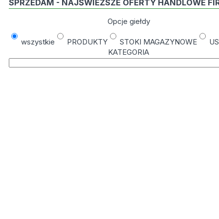
SPRZEDAM - NAJŚWIEŻSZE OFERTY HANDLOWE FI
Opcje giełdy
wszystkie
PRODUKTY
STOKI MAGAZYNOWE
US
KATEGORIA