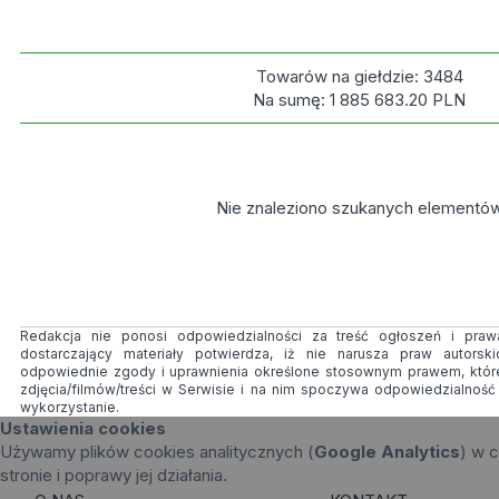
Towarów na giełdzie:
3484
Na sumę:
1 885 683.20
PLN
Nie znaleziono szukanych elementó
Redakcja nie ponosi odpowiedzialności za treść ogłoszeń i prawa
dostarczający materiały potwierdza, iż nie narusza praw autorsk
odpowiednie zgody i uprawnienia określone stosownym prawem, któr
zdjęcia/filmów/treści w Serwisie i na nim spoczywa odpowiedzialnoś
wykorzystanie.
Ustawienia cookies
Używamy plików cookies analitycznych (
Google Analytics
) w c
stronie i poprawy jej działania.