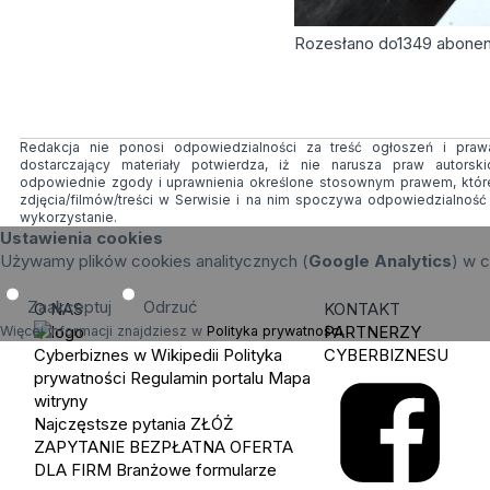
Rozesłano do
1349
abone
Redakcja nie ponosi odpowiedzialności za treść ogłoszeń i prawa
dostarczający materiały potwierdza, iż nie narusza praw autorsk
odpowiednie zgody i uprawnienia określone stosownym prawem, któr
zdjęcia/filmów/treści w Serwisie i na nim spoczywa odpowiedzialnoś
wykorzystanie.
Ustawienia cookies
Używamy plików cookies analitycznych (
Google Analytics
) w c
Zaakceptuj
Odrzuć
O NAS
KONTAKT
PARTNERZY
Więcej informacji znajdziesz w
Polityka prywatności
.
Cyberbiznes w Wikipedii
Polityka
CYBERBIZNESU
prywatności
Regulamin portalu
Mapa
witryny
Najczęstsze pytania
ZŁÓŻ
ZAPYTANIE
BEZPŁATNA OFERTA
DLA FIRM
Branżowe formularze