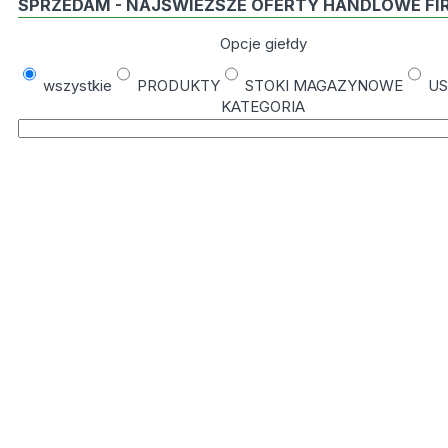
SPRZEDAM - NAJŚWIEŻSZE OFERTY HANDLOWE FI
Opcje giełdy
wszystkie
PRODUKTY
STOKI MAGAZYNOWE
US
KATEGORIA