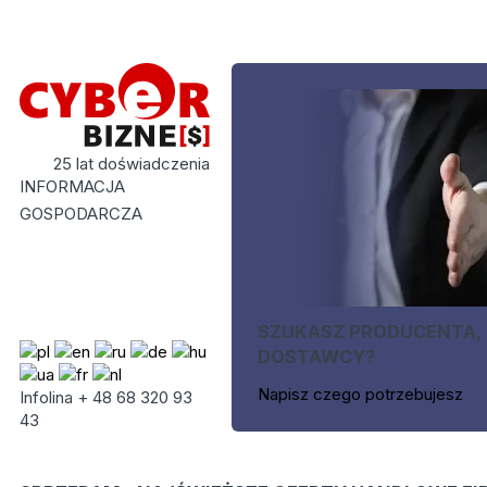
25 lat doświadczenia
INFORMACJA
GOSPODARCZA
SZUKASZ PRODUCENTA,
DOSTAWCY?
Napisz czego potrzebujesz
Infolina + 48 68 320 93
43