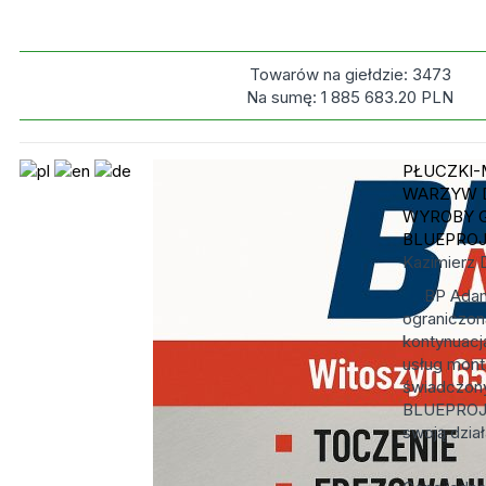
Towarów na giełdzie:
3473
Na sumę:
1 885 683.20
PLN
PŁUCZKI-
WARZYW 
WYROBY G
BLUEPRO
Kazimierz 
BP Adamc
ograniczon
kontynuacj
usług mon
świadczony
BLUEPROJE
swoją dział