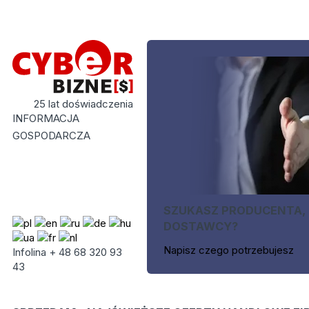
25 lat doświadczenia
INFORMACJA
GOSPODARCZA
SZUKASZ PRODUCENTA,
DOSTAWCY?
Napisz czego potrzebujesz
Infolina + 48 68 320 93
43