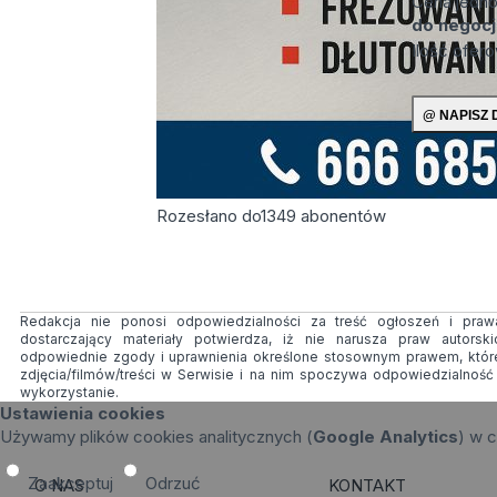
Cena jedn
do negocj
Ilość ofer
Rozesłano do
1349
abonentów
Redakcja nie ponosi odpowiedzialności za treść ogłoszeń i prawa
dostarczający materiały potwierdza, iż nie narusza praw autorsk
odpowiednie zgody i uprawnienia określone stosownym prawem, któr
zdjęcia/filmów/treści w Serwisie i na nim spoczywa odpowiedzialnoś
wykorzystanie.
Ustawienia cookies
Używamy plików cookies analitycznych (
Google Analytics
) w c
Zaakceptuj
Odrzuć
O NAS
KONTAKT