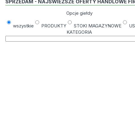
SPRZEDAM - NAJŚWIEŻSZE OFERTY HANDLOWE FI
Opcje giełdy
wszystkie
PRODUKTY
STOKI MAGAZYNOWE
US
KATEGORIA