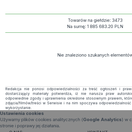
Towarów na giełdzie:
3473
Na sumę:
1 885 683.20
PLN
Nie znaleziono szukanych elementó
Redakcja nie ponosi odpowiedzialności za treść ogłoszeń i prawa
dostarczający materiały potwierdza, iż nie narusza praw autorsk
odpowiednie zgody i uprawnienia określone stosownym prawem, któr
zdjęcia/filmów/treści w Serwisie i na nim spoczywa odpowiedzialnoś
wykorzystanie.
Ustawienia cookies
Używamy plików cookies analitycznych (
Google Analytics
) w c
stronie i poprawy jej działania.