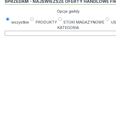
SPRZEDAM - NAJŚWIEŻSZE OFERTY HANDLOWE FI
Opcje giełdy
wszystkie
PRODUKTY
STOKI MAGAZYNOWE
US
KATEGORIA