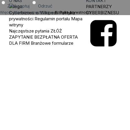
O NAS
KONTAKT
Zaakceptuj
Odrzuć
PARTNERZY
Cyberbiznes w Wikipedii
Polityka
CYBERBIZNESU
Więcej informacji znajdziesz w
Polityka prywatności
.
prywatności
Regulamin portalu
Mapa
witryny
Najczęstsze pytania
ZŁÓŻ
ZAPYTANIE
BEZPŁATNA OFERTA
DLA FIRM
Branżowe formularze