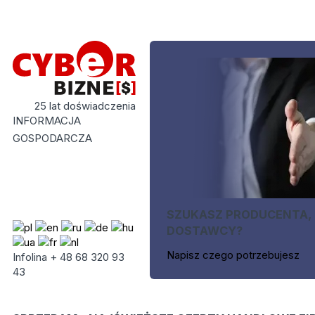
25 lat doświadczenia
INFORMACJA
GOSPODARCZA
SZUKASZ PRODUCENTA,
DOSTAWCY?
Napisz czego potrzebujesz
Infolina + 48 68 320 93
43