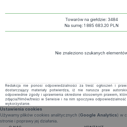
Towarów na giełdzie:
3484
Na sumę:
1 885 683.20
PLN
Nie znaleziono szukanych elementó
Redakcja nie ponosi odpowiedzialności za treść ogłoszeń i prawa
dostarczający materiały potwierdza, iż nie narusza praw autorsk
odpowiednie zgody i uprawnienia określone stosownym prawem, któr
zdjęcia/filmów/treści w Serwisie i na nim spoczywa odpowiedzialnoś
wykorzystanie.
Ustawienia cookies
Używamy plików cookies analitycznych (
Google Analytics
) w c
stronie i poprawy jej działania.