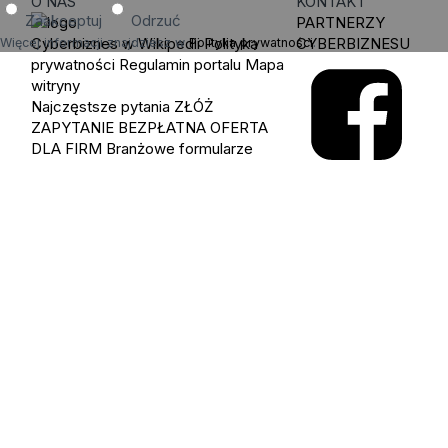
O NAS
KONTAKT
Zaakceptuj
Odrzuć
PARTNERZY
Cyberbiznes w Wikipedii
Polityka
CYBERBIZNESU
Więcej informacji znajdziesz w
Polityka prywatności
.
prywatności
Regulamin portalu
Mapa
witryny
Najczęstsze pytania
ZŁÓŻ
ZAPYTANIE
BEZPŁATNA OFERTA
DLA FIRM
Branżowe formularze