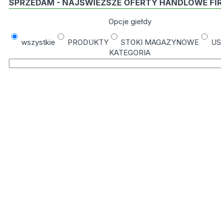
SPRZEDAM - NAJŚWIEŻSZE OFERTY HANDLOWE FI
Opcje giełdy
wszystkie
PRODUKTY
STOKI MAGAZYNOWE
US
KATEGORIA