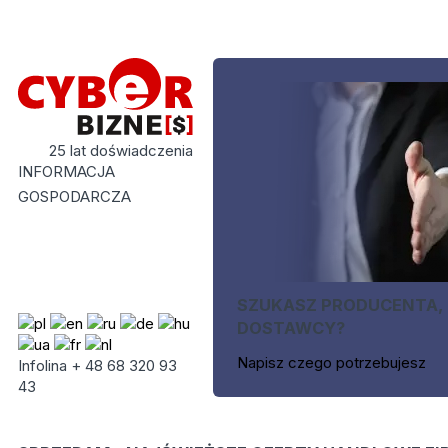
25 lat doświadczenia
INFORMACJA
GOSPODARCZA
SZUKASZ PRODUCENTA,
DOSTAWCY?
Napisz czego potrzebujesz
Infolina + 48 68 320 93
43