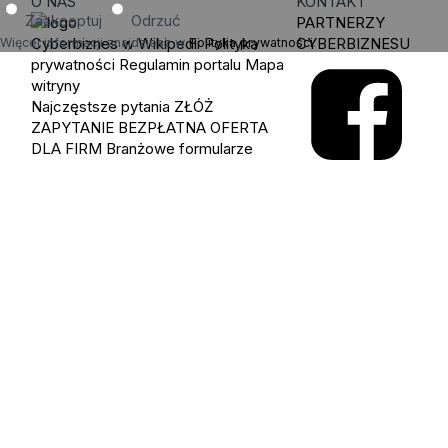
O NAS
KONTAKT
Zaakceptuj
Odrzuć
PARTNERZY
Cyberbiznes w Wikipedii
Polityka
CYBERBIZNESU
Więcej informacji znajdziesz w
Polityka prywatności
.
prywatności
Regulamin portalu
Mapa
witryny
Najczęstsze pytania
ZŁÓŻ
ZAPYTANIE
BEZPŁATNA OFERTA
DLA FIRM
Branżowe formularze