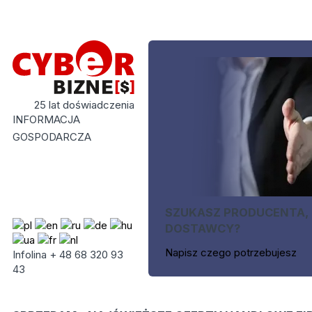
25 lat doświadczenia
INFORMACJA
GOSPODARCZA
SZUKASZ PRODUCENTA,
DOSTAWCY?
Napisz czego potrzebujesz
Infolina + 48 68 320 93
43