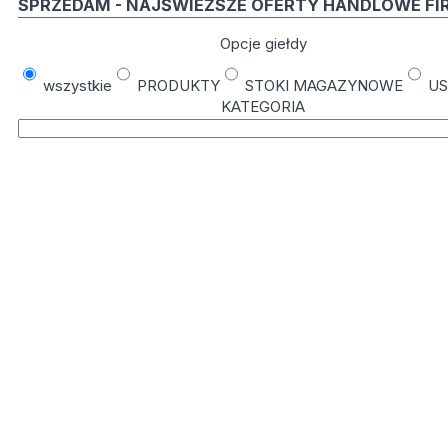
SPRZEDAM - NAJŚWIEŻSZE OFERTY HANDLOWE FI
Opcje giełdy
wszystkie
PRODUKTY
STOKI MAGAZYNOWE
US
KATEGORIA