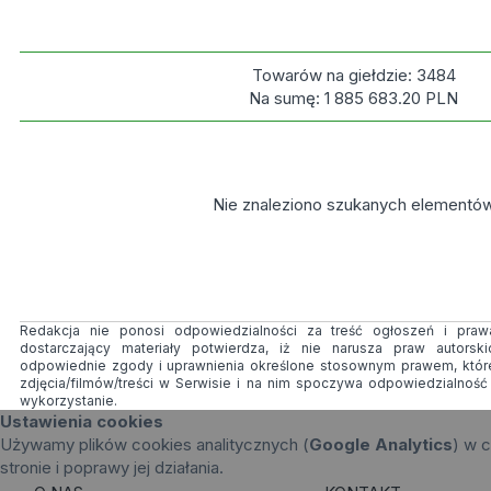
Towarów na giełdzie:
3484
Na sumę:
1 885 683.20
PLN
Nie znaleziono szukanych elementó
Redakcja nie ponosi odpowiedzialności za treść ogłoszeń i prawa
dostarczający materiały potwierdza, iż nie narusza praw autorsk
odpowiednie zgody i uprawnienia określone stosownym prawem, któr
zdjęcia/filmów/treści w Serwisie i na nim spoczywa odpowiedzialnoś
wykorzystanie.
Ustawienia cookies
Używamy plików cookies analitycznych (
Google Analytics
) w c
stronie i poprawy jej działania.