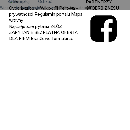
Zaakceptuj
Odrzuć
PARTNERZY
Cyberbiznes w Wikipedii
Polityka
CYBERBIZNESU
Więcej informacji znajdziesz w
Polityka prywatności
.
prywatności
Regulamin portalu
Mapa
witryny
Najczęstsze pytania
ZŁÓŻ
ZAPYTANIE
BEZPŁATNA OFERTA
DLA FIRM
Branżowe formularze