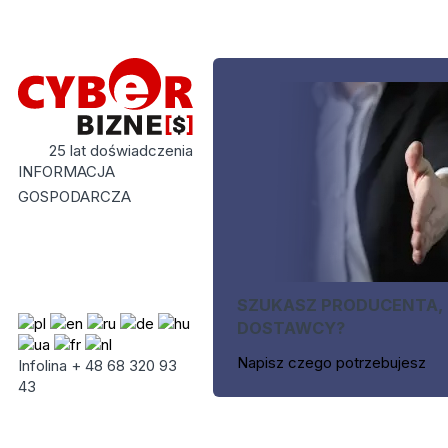
25 lat doświadczenia
INFORMACJA
GOSPODARCZA
SZUKASZ PRODUCENTA,
DOSTAWCY?
Napisz czego potrzebujesz
Infolina + 48 68 320 93
43