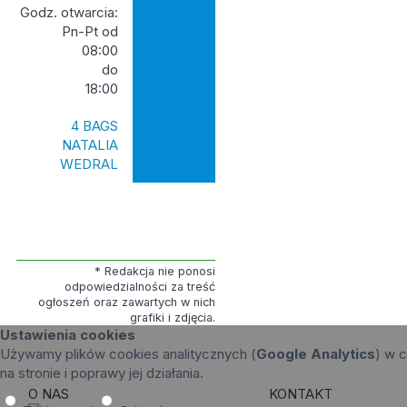
Godz. otwarcia:
Pn-Pt od
08:00
do
18:00
4 BAGS
NATALIA
WEDRAL
* Redakcja nie ponosi
odpowiedzialności za treść
ogłoszeń oraz zawartych w nich
grafiki i zdjęcia.
Ustawienia cookies
Używamy plików cookies analitycznych (
Google Analytics
) w c
na stronie i poprawy jej działania.
O NAS
KONTAKT