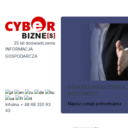
25 lat doświadczenia
INFORMACJA
GOSPODARCZA
SZUKASZ PRODUCENTA,
DOSTAWCY?
Napisz czego potrzebujesz
Infolina + 48 68 320 93
43